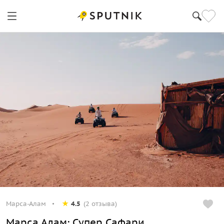
Марса-Алам
4.5
(2 отзыва)
Марса Алам: Супер Сафари