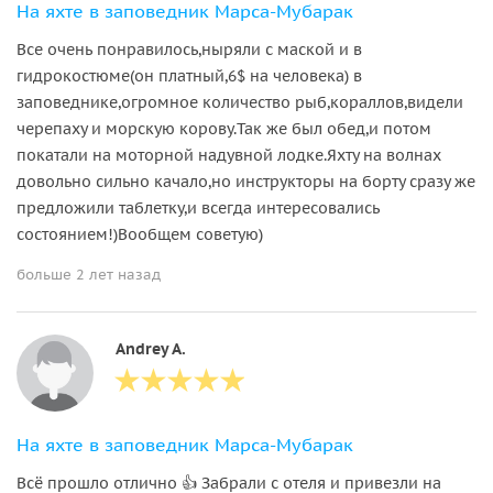
На яхте в заповедник Марса-Мубарак
Все очень понравилось,ныряли с маской и в
гидрокостюме(он платный,6$ на человека) в
заповеднике,огромное количество рыб,кораллов,видели
черепаху и морскую корову.Так же был обед,и потом
покатали на моторной надувной лодке.Яхту на волнах
довольно сильно качало,но инструкторы на борту сразу же
предложили таблетку,и всегда интересовались
состоянием!)Вообщем советую)
больше 2 лет назад
Andrey A.
На яхте в заповедник Марса-Мубарак
Всё прошло отлично 👍 Забрали с отеля и привезли на