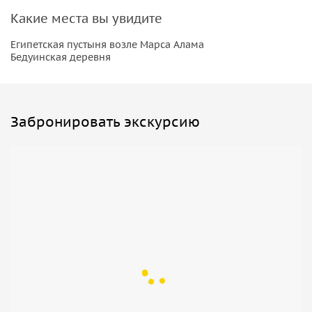
традиционных танцев. В конце вечера вы отвезете свой
Какие места вы увидите
квадроцикл обратно на станцию, а затем отправитесь
Египетская пустыня возле Марса Алама
обратно в отель в Марса Аламе.
Бедуинская деревня
Забронировать экскурсию