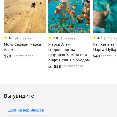
4.0
2.0
4.2
(4 отзыва)
(1 отзыв)
(17 отз
Мото Cафари Марса-
Марса-Алам:
На яхте в за
Алам
сноркелинг на
Марса-Муба
островах Хамата или
$28
за человека
$40
за челов
рифе Сатайя с обедом
от $58
за человека
Вы увидите
Долина верблюдов