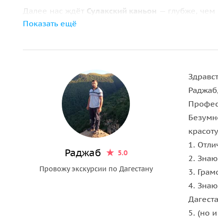
Далее нас ждёт
Сулакский каньон
— глубже, чем 
Показать ещё
формировались эти скалы на протяжении миллио
гидроэлектростанциях — Чиркейской и Миатлинс
регион.
Но самое захватывающее — это
прогулка на кат
Здравст
с необычного ракурса: отвесные скалы, отражаю
Раджаб,
между гигантскими каменными стенами.
Профес
Безумн
Для любителей острых ощущений предлагаем про
красоту
адреналина!) или пройти по подвесному мосту у
1. Отл
головокружительный вид на пропасть.
Раджаб
5.0
2. Знаю
Провожу экскурсии по Дагестану
Не упустите возможность посетить одно из самых
3. Грам
4. Знаю
Дагеста
5. (но 