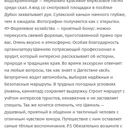
водохранилище — нереально красивое бирюзовое пятно
среди скал. А вид со смотровой площадки в посёлке
Дубки захватывает дух: Сулакский каньон намного глубже,
чем я ожидала. Фотографии получаются как с открытки.
🐟 Форелевое хозяйство — приятный бонус: можно
перекусить свежей форелью, приготовленной прямо при
вас. Очень вкусно и атмосферно. Особая благодарность
организатору Шамилю потрясающий профессионал и
эрудит, который интересно рассказывает об истории,
природе и традициях края. Во время экскурсии отвечает
на любые вопросы, так как знает о Дагестане «всё».
Безупречно водит автомобиль, выбирая надёжные и
безопасные маршруты. В трудных погодных условиях
(ливень, камнепад) сохраняет выдержку. Строит маршрут с
учётом интересов туристов, ненавязчив и не заставляет
спешить. Так же хочется отменить, что Шамиль —
душевный, приятный в общении и тактичный человек с
отличным чувством юмора. Путешествие с ним оставляет
самые тёплые воспоминания. P.S Обязательно возьмите с