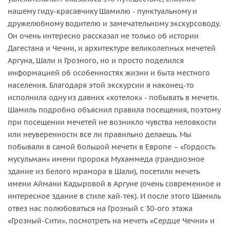
нашему гиду-красавчику Шамилю - пунктуальному и
дружелюбному водителю и замечательному экскурсоводу.
Он очень интересно рассказал не только об истории
Дагестана и Чечни, и архитектуре великолепных мечетей
Аргуна, Шали и Грозного, но и просто поделился
информацией об особенностях жизни и быта местного
населения. Благодаря этой экскурсии я наконец-то
исполнила одну из давних «хотелок» - побывать в мечети.
Шамиль подробно объяснил правила посещения, поэтому
при посещении мечетей не возникло чувства неловкости
или неуверенности все ли правильно делаешь. Мы
побывали в самой большой мечети в Европе – «Гордость
мусульман» имени пророка Мухаммеда (грандиозное
здание из белого мрамора в Шали), посетили мечеть
имени Аймани Кадыровой в Аргуне (очень современное и
интересное здание в стиле хай-тек). И после этого Шамиль
отвез нас полюбоваться на Грозный с 30-ого этажа
«Грозный-Сити», посмотреть на мечеть «Сердце Чечни» и