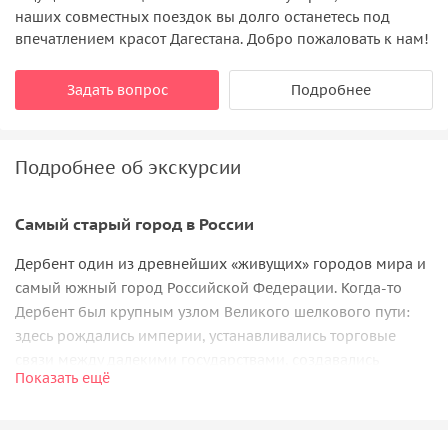
наших совместных поездок вы долго останетесь под
впечатлением красот Дагестана. Добро пожаловать к нам!
Задать вопрос
Подробнее
Подробнее об экскурсии
Самый старый город в России
Дербент один из древнейших «живущих» городов мира и
самый южный город Российской Федерации. Когда-то
Дербент был крупным узлом Великого шелкового пути:
здесь рождались империи, устанавливались торговые
связи между далекими государствами, создавались
Показать ещё
величественные крепости. За тысячи лет своей истории
этот город видел многое, и многое может сейчас
рассказать нам.