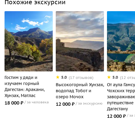
Похожие экскурсии
Гостим у дяди и
5.0
5.0
(17 отзывов)
(12 отз
изучаем горный
Высокогорный Хунзах,
От аула Гамс
Дагестан: Аракани,
водопад Тобот и
Чохских терр
Хунзах, Матлас
озеро Мочох
заворажива
18 000 ₽
за человека
путешествие
12 000 ₽
за экскурсию
Дагестану
12 000 ₽
за