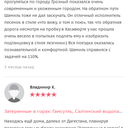
прогуляться по городу. Грозный показался очень
современным и ухоженным городом. На обратном пути
Шамиль тоже не дал заскучать. Он отличный исполнитель
песенок в стиле «что вижу, о том и пою», так что обратная
дорога несмотря на пробку в Хасавюрте у нас прошла
очень весело в попытках подпеть ему и изобразить
подтанцовку в стиле лезгинки:) Вся поездка оказалась
познавательной и комфортной. Шамиль справился с
задачей на 110%.
3 месяца назад
Владимир К.
Затерянные в горах: Гамсутль, Салтинский водопад, Чохские террасы
Находясь ещё дома, далеко от Дагестана, планируя
поездку в горы выбрали экскурсию "Затерянные в горах" в