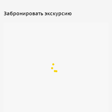
которую можно разглядеть откопанный фундамент
предполагаемой царской землянки.
Забронировать экскурсию
• Дербентская Набережная. С Набережной открывается
красивый панорамный вид на горы, море и город. Здесь
всегда многолюдно — гуляют дети и взрослые. Чистая
территория городской Набережной привлекает всех
жителей и гостей города.