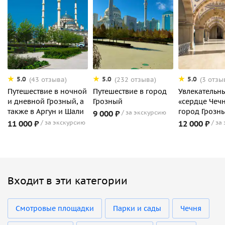
5.0
5.0
5.0
(43 отзыва)
(232 отзыва)
(3 отзы
Путешествие в ночной
Путешествие в город
Увлекательны
и дневной Грозный, а
Грозный
«сердце Чеч
также в Аргун и Шали
город Грозн
9 000 ₽
за экскурсию
11 000 ₽
за экскурсию
12 000 ₽
за
Входит в эти категории
Смотровые площадки
Парки и сады
Чечня