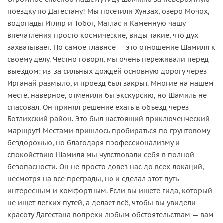
поездку по Дагестану! Мы посетили Хунзах, озеро Мочох,
водопады Итляр и Тобот, Матлас и Каменную чашу —
впечатления просто космические, виды такие, что дух
захватывает. Но самое главное — это отношение Шамиля к
своему делу. Честно говоря, мы очень переживали перед
выездом: из-за сильных дождей основную дорогу через
Ирганай размыло, и проезд был закрыт. Многие на нашем
месте, наверное, отменили бы экскурсию, но Шамиль не
спасовал. Он принял решение ехать в объезд через
Ботлихский район. Это был настоящий приключенческий
маршрут! Местами пришлось пробираться по грунтовому
бездорожью, но благодаря профессионализму и
спокойствию Шамиля мы чувствовали себя в полной
безопасности. Он не просто довез нас до всех локаций,
несмотря на все преграды, но и сделал этот путь
интересным и комфортным. Если вы ищете гида, который
не ищет легких путей, а делает всё, чтобы вы увидели
красоту Дагестана вопреки любым обстоятельствам — вам