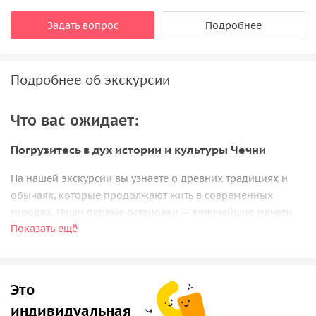
Задать вопрос
Подробнее
Подробнее об экскурсии
Что вас ожидает:
Погрузитесь в дух истории и культуры Чечни
На нашей экскурсии вы узнаете о древних традициях и
обычаях, которые продолжают жить в современных
городах. Наши первые остановки — величайшие мечети
Показать ещё
Грозного, где вы сможете почувствовать мощь этого
города. Вы увидите мечети в Шали и Аргуне, которые
также славятся своей архитектурой и культурной
значимостью.
Это
Затем мы отправимся на прогулку по красивому парку,
индивидуальная