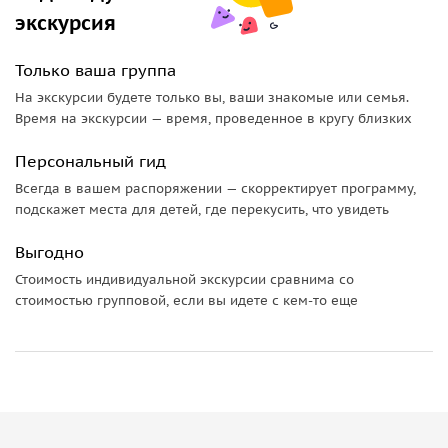
чтобы насладиться природой и атмосферой места. Но это
экскурсия
не все — мы также поднимемся на смотровую площадку
небоскреба в комплексе «Грозный-Сити», где вы сможете
Только ваша группа
полюбоваться потрясающими видами на город. Не
На экскурсии будете только вы, ваши знакомые или семья.
упустите возможность узнать больше о культуре и истории
Время на экскурсии — время, проведенное в кругу близких
Чечни, а также насладиться красивыми видами на город
на нашей экскурсии.
Персональный гид
Всегда в вашем распоряжении — скорректирует программу,
Важная информация:
подскажет места для детей, где перекусить, что увидеть
Пожалуйста, надевайте комфортную одежду по погоде и
Выгодно
удобную обувь. Запрещена облегающая и открытая
Стоимость индивидуальной экскурсии сравнима со
одежда. Женщинам нужно покрыть волосы и плечи.
стоимостью групповой, если вы идете с кем-то еще