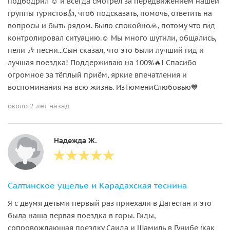
подбодрил ☺️ и всегда смотрел за передвижением нашей
группы туристов👍, чтоб подсказать, помочь, ответить на
вопросы и быть рядом. Было спокойно🙏, потому что гид
контролировал ситуацию.☺️ Мы много шутили, общались,
пели 🎶 песни...Сын сказал, что это были лучший гид и
лучшая поездка! Поддерживаю на 100%🔥! Спасибо
огромное за тёплый приём, яркие впечатления и
воспоминания на всю жизнь. ИзТюмениСлюбовью💙
около 2 лет назад
Надежда Ж.
Салтинское ущелье и Карадахская теснина
Я с двумя детьми первый раз приехали в Дагестан и это
была наша первая поездка в горы. Гиды,
сопровождающая поездку Саида и Шамиль в Гунибе (как