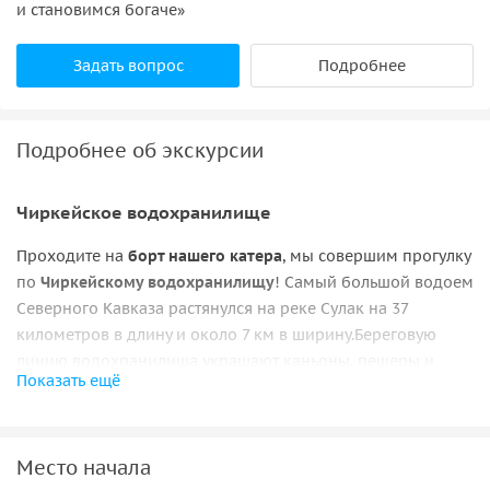
и становимся богаче»
Задать вопрос
Подробнее
Подробнее об экскурсии
Чиркейское водохранилище
Проходите на
борт нашего катера
, мы совершим прогулку
по
Чиркейскому водохранилищу
! Самый большой водоем
Северного Кавказа растянулся на реке Сулак на 37
километров в длину и около 7 км в ширину.Береговую
линию водохранилища украшают каньоны, пещеры и
Показать ещё
многочисленные бухты. Здешние пейзажи очень похожи
на норвежский фьорды.
Сулакский каньон
Место начала