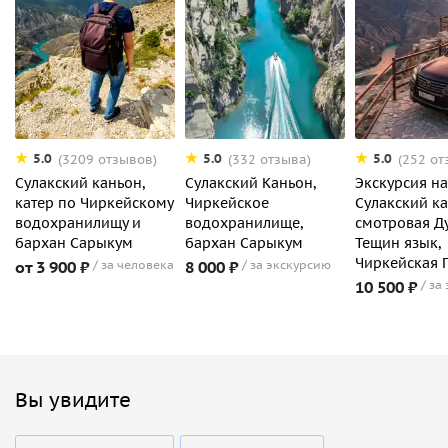
5.0
5.0
5.0
(3209 отзывов)
(332 отзыва)
(252 от
Сулакский каньон,
Сулакский Каньон,
Экскурсия на
катер по Чиркейскому
Чиркейское
Сулакский ка
водохранилищу и
водохранилище,
смотровая Д
бархан Сарыкум
бархан Сарыкум
Тещин язык,
Чиркейская 
от 3 900 ₽
за человека
8 000 ₽
за экскурсию
10 500 ₽
за
Вы увидите