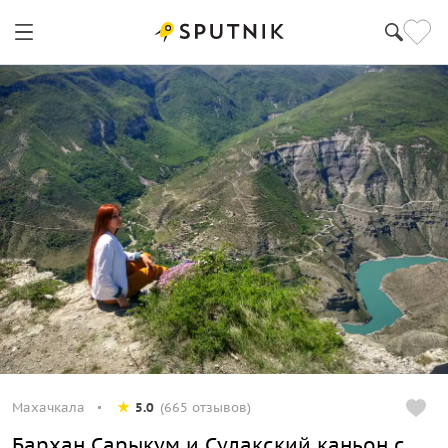
Махачкала
5.0
(665 отзывов)
Бархан Сарыкум и Сулакский каньон с