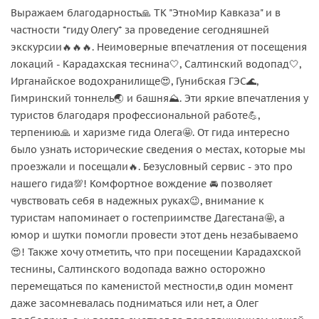
Выражаем благодарность🙏 ТК "ЭтноМир Кавказа" и в
частности *гиду Олегу* за проведение сегодняшней
экскурсии🔥🔥🔥. Неимоверные впечатления от посещения
локаций - Карадахская теснина🤍, Салтинский водопад🤍,
Ирганайское водохранилище😍, Гунибская ГЭС🌊,
Гимринский тоннель🌏 и башня⛰️. Эти яркие впечатления у
туристов благодаря профессиональной работе💪,
терпению🙏 и харизме гида Олега🤩. От гида интересно
было узнать исторические сведения о местах, которые мы
проезжали и посещали🔥. Безусловный сервис - это про
нашего гида💯! Комфортное вождение 🚘 позволяет
чувствовать себя в надежных руках😉, внимание к
туристам напоминает о гостеприимстве Дагестана🤩, а
юмор и шутки помогли провести этот день незабываемо
😍! Также хочу отметить, что при посещении Карадахской
теснины, Салтинского водопада важно осторожно
перемещаться по каменистой местности,в один момент
даже засомневалась подниматься или нет, а Олег