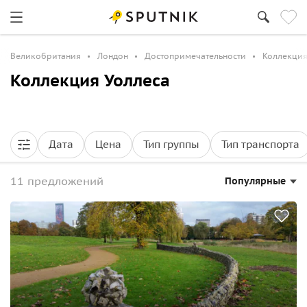
Великобритания
Лондон
Достопримечательности
Коллекция
Коллекция Уоллеса
Дата
Цена
Тип группы
Тип транспорта
11 предложений
Популярные