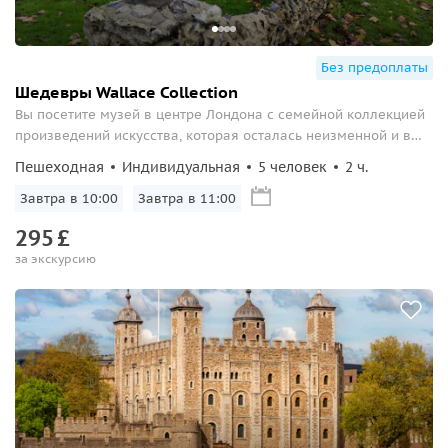
Без предоплаты
Шедевры Wallace Collection
Вы посетите музей в центре Лондона с семейной коллекцией
произведений искусства, которая осталась неизменной и в
наши дни.
Пешеходная
Индивидуальная
5 человек
2 ч.
Завтра в 10:00
Завтра в 11:00
295
£
за экскурсию