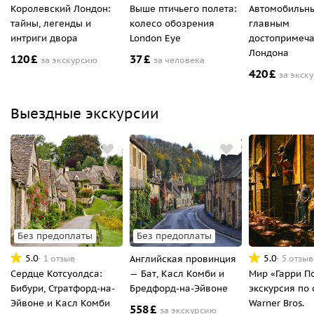
Королевский Лондон:
Выше птичьего полета:
Автомобильны
тайны, легенды и
колесо обозрения
главным
интриги двора
London Eye
достопримеча
Лондона
120
£
37
£
за экскурсию
за человека
420
£
за экск
Выездные экскурсии
Без предоплаты
Без предоплаты
5.0
5.0
1 отзыв
Английская провинция
5 отзы
Сердце Котсуолдса:
— Бат, Касл Комби и
Мир «Гарри П
Бибури, Стратфорд-на-
Бредфорд-на-Эйвоне
экскурсия по 
Эйвоне и Касл Комби
Warner Bros.
558
£
за экскурсию