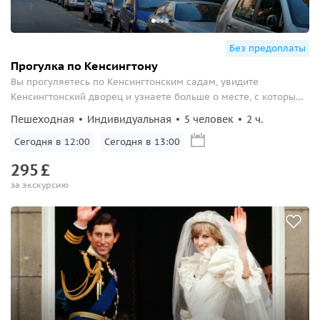
Без предоплаты
Прогулка по Кенсингтону
Вы прогуляетесь по Кенсингтонским садам, увидите
Кенсингтонский дворец и узнаете больше о месте, с которым
связаны многие знаменитости.
Пешеходная
Индивидуальная
5 человек
2 ч.
Сегодня в 12:00
Сегодня в 13:00
295
£
за экскурсию