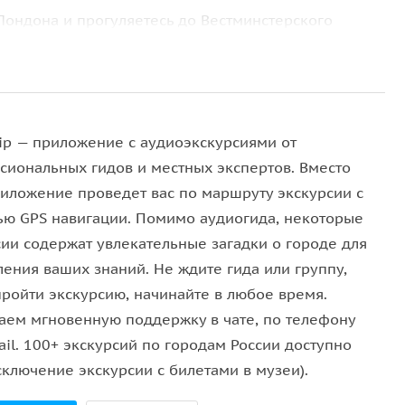
Лондона и прогуляетесь до Вестминстерского
правителей страны, многие из которых похоронены
ться возле главного символа Лондона — Биг Бена —
ания парламента в мире.
где расположены основные ведомства и
ip — приложение с аудиоэкскурсиями от
 гвардейцев. Завершится экскурсия там же, где вы
сиональных гидов и местных экспертов. Вместо
риложение проведет вас по маршруту экскурсии с
ю GPS навигации. Помимо аудиогида, некоторые
сии содержат увлекательные загадки о городе для
ления ваших знаний. Не ждите гида или группу,
ail и СМС со ссылкой на скачивание приложения и
пройти экскурсию, начинайте в любое время.
обильное приложение WeGoTrip (доступно в App
аем мгновенную поддержку в чате, по телефону
il. 100+ экскурсий по городам России доступно
телефона. Во вкладке «Покупки» вам будут
сключение экскурсии с билетами в музеи).
, чтобы загрузить аудиоэкскурсию на телефон.