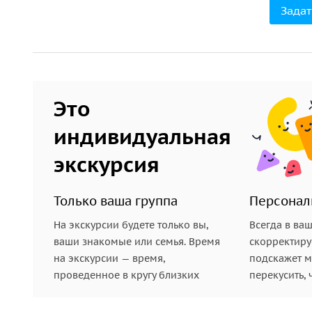
Задат
4.
Аудиогиды работают с использованием геолока
точке маршрута. Все истории будут включаться а
5.
Если вы купили экскурсию для нескольких чел
которые идут вместе с вами, они тоже смогут ска
Это
6.
Возьмите с собой на экскурсию наушники и па
индивидуальная
экскурсия
Только ваша группа
Персонал
На экскурсии будете только вы,
Всегда в ва
ваши знакомые или семья. Время
скорректиру
на экскурсии — время,
подскажет ме
проведенное в кругу близких
перекусить, 