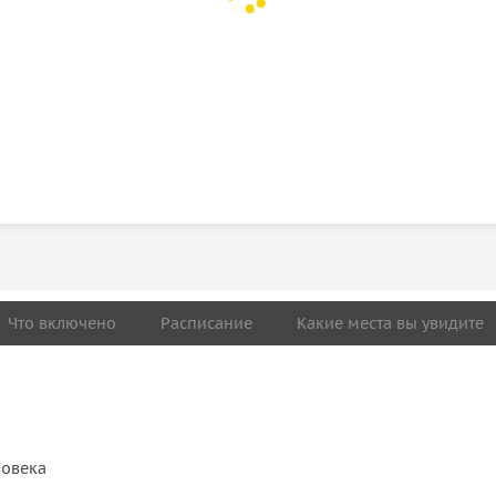
Что включено
Расписание
Какие места вы увидите
ловека