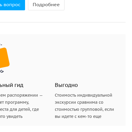
ь вопрос
Подробнее
ции: экскурсия начнётся автоматически в первой
втоматически в нужных местах.
овек, перешлите сообщение со ссылкой людям,
чать аудиогид.
уэрбэнк (внешний аккумулятор для телефона).
ьный гид
Выгодно
шем распоряжении —
Стоимость индивидуальной
ет программу,
экскурсии сравнима со
ста для детей, где
стоимостью групповой, если
что увидеть
вы идете с кем-то еще