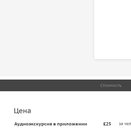
Стоимость
Цена
Аудиоэкскурсия в приложении
£25
за че