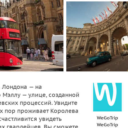
е Лондона — на
 Мэллу — улице, созданной
вских процессий. Увидите
их пор проживает Королева
WeGoTrip
счастливится увидеть
WeGoTrip
х гвардейцев. Вы сможете