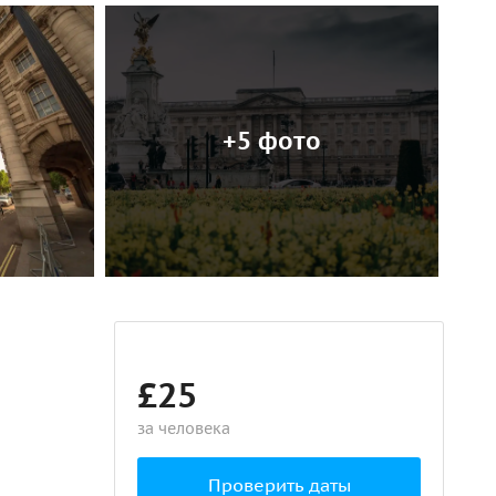
+5 фото
£25
за человека
Проверить даты