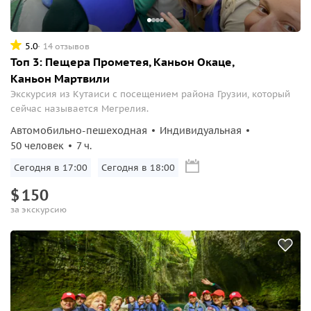
5.0
14 отзывов
Топ 3: Пещера Прометея, Каньон Окаце,
Каньон Мартвили
Экскурсия из Кутаиси с посещением района Грузии, который
сейчас называется Мегрелия.
Автомобильно-пешеходная
Индивидуальная
50 человек
7 ч.
Сегодня в 17:00
Сегодня в 18:00
$
150
за экскурсию