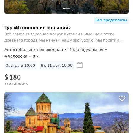
Без предоплаты
Тур «‎Исполнение желаний»
Всё самое интересное вокруг Кутаиси и именно с этого
древнего города мы начнём нашу экскурсию. Мы посетим
несколько мест, где исполняются заветные желания.
Автомобильно-пешеходная
Индивидуальная
4 человека
8 ч.
Завтра в 10:00
Вт, 11 авг, 10:00
$
180
за экскурсию