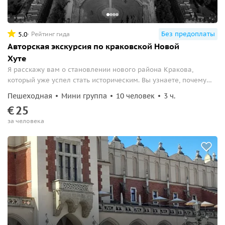
Без предоплаты
5.0
Рейтинг гида
Авторская экскурсия по краковской Новой
Хуте
Я расскажу вам о становлении нового района Кракова,
который уже успел стать историческим. Вы узнаете, почему
сразу после войны понадобилось строить отдельный 100-
Пешеходная
Мини группа
10 человек
3 ч.
тысячный город...
€
25
за человека