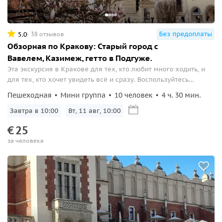
Без предоплаты
5.0
38 отзывов
Обзорная по Кракову: Старый город с
Вавелем, Казимеж, гетто в Подгуже.
Эта экскурсия в Кракове для тех, кто любит много ходить, и
для тех, кто хочет увидеть всё и сразу. Воспользуйтесь
возможностью увидеть Краков за 1 день (вернее за 4,5 часа).
Пешеходная
Мини группа
10 человек
4 ч. 30 мин.
Завтра в 10:00
Вт, 11 авг, 10:00
€
25
за человека