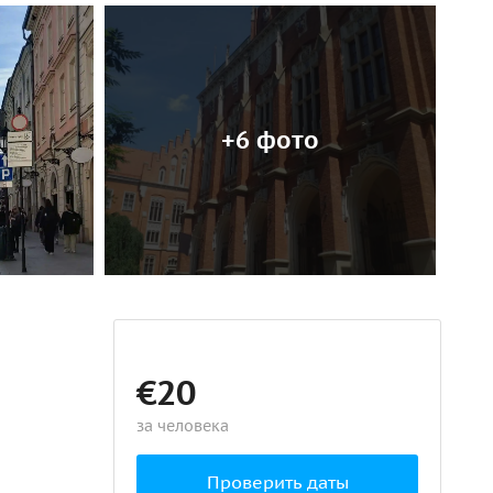
+6 фото
€20
за человека
Проверить даты