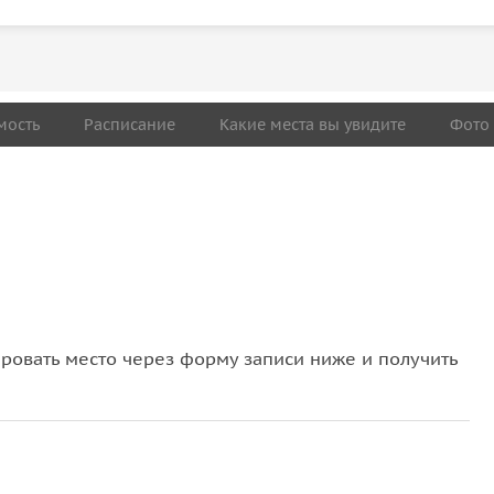
мость
Расписание
Какие места вы увидите
Фото
овать место через форму записи ниже и получить