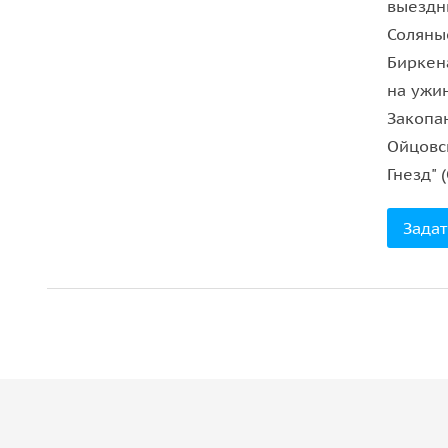
выездн
Страдом заглянуть в еврейский квартал Казиме
Соляны
(Вольница и Новая (она же Еврейская).
Биркен
на ужи
Закопа
Ойцовс
Гнезд" 
Задат