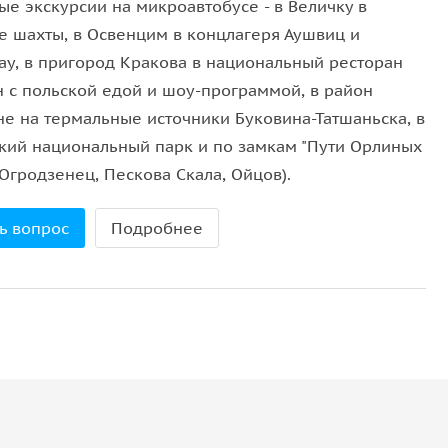
ые экскурсии на микроавтобусе - в Величку в
ж. С его уютными ресторанчиками и площадями
е шахты, в Освенцим в концлагеря Аушвиц и
ау, в пригород Кракова в национальный ресторан
н с польской едой и шоу-программой, в район
не на термальные источники Буковина-Татшаньска, в
кий национальный парк и по замкам "Пути Орлиных
(Огродзенец, Пескова Скала, Ойцов).
ь вопрос
Подробнее