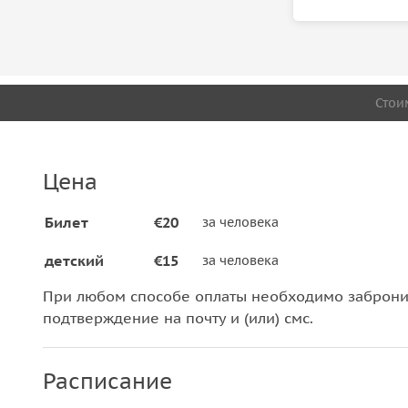
Стои
Цена
Билет
€20
за человека
детский
€15
за человека
При любом способе оплаты необходимо забронир
подтверждение на почту и (или) смс.
Расписание