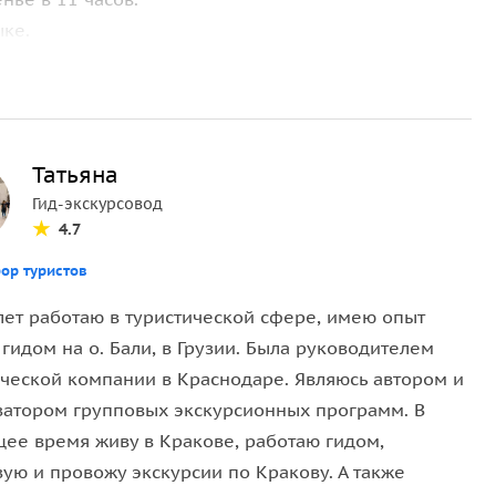
ыке.
е имеет возможности проезда на автомобиле.
ные. Поэтому самый лучший вариант знакомства с
Татьяна
сооружение городских стен Барбакан, Флорианские
Гид-экскурсовод
кий костел, Суконные ряды. А также площадь
4.7
ь Всех Святых, костел Святых Петра и Павла,
ор туристов
лет работаю в туристической сфере, имею опыт
 холме внешним осмотром Кафедрального собора.
гидом на о. Бали, в Грузии. Была руководителем
ической компании в Краснодаре. Являюсь автором и
затором групповых экскурсионных программ. В
спуститься к набережной реки Вислы через пещеру
щее время живу в Кракове, работаю гидом,
ую и провожу экскурсии по Кракову. А также
уститься по Южной дороге Вавеля. И далее по улице