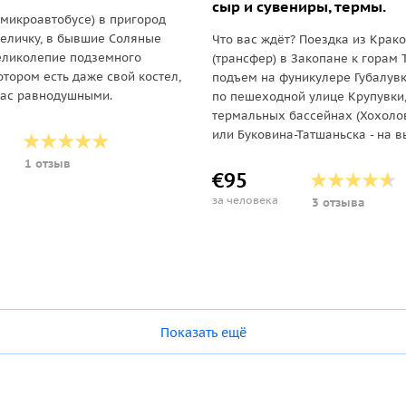
сыр и сувениры, термы.
 микроавтобусе) в пригород
еличку, в бывшие Соляные
Что вас ждёт? Поездка из Крак
еликолепие подземного
(трансфер) в Закопане к горам 
отором есть даже свой костел,
подъем на фуникулере Губалувк
вас равнодушными.
по пешеходной улице Крупувки,
термальных бассейнах (Хохоло
или Буковина-Татшаньска - на вы
1 отзыв
€95
за человека
3 отзыва
Показать ещё