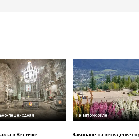
ьно-пешеходная
На автомобиле
ахта в Величке.
Закопане на весь день - го