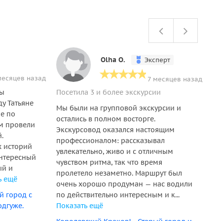
Olha O.
Эксперт
месяцев назад
7 месяцев назад
бы
Посетила 3 и более экскурсии
Эт
у Татьяне
на
Мы были на групповой экскурсии и
ие по
и 
остались в полном восторге.
ем провели
по
Экскурсовод оказался настоящим
.
эт
профессионалом: рассказывал
 историй
пр
увлекательно, живо и с отличным
интересный
вл
чувством ритма, так что время
ый и
бы
пролетело незаметно. Маршрут был
ь ещё
ос
очень хорошо продуман — нас водили
е
й город с
по действительно интересным и к...
одгуже.
Показать ещё
Об
Ва