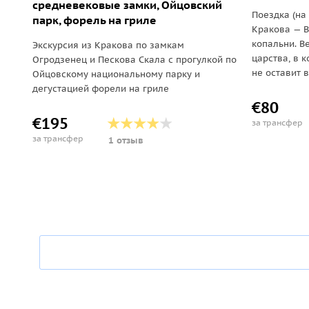
средневековые замки, Ойцовский
Поездка (на
парк, форель на гриле
Кракова — В
копальни. В
Экскурсия из Кракова по замкам
царства, в к
Огродзенец и Пескова Скала с прогулкой по
не оставит 
Ойцовскому национальному парку и
дегустацией форели на гриле
€80
€195
за трансфер
за трансфер
1 отзыв