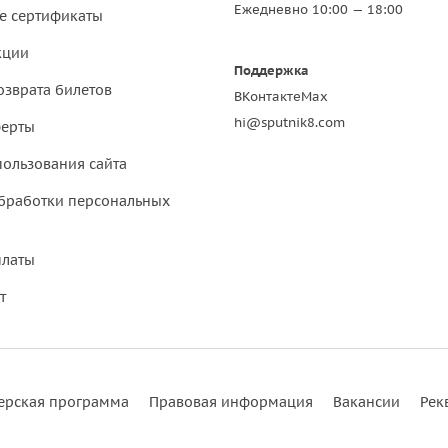
Ежедневно 10:00 — 18:00
е сертификаты
кции
Поддержка
озврата билетов
ВКонтакте
Max
hi@sputnik8.com
ферты
пользования сайта
бработки персональных
платы
т
ерская программа
Правовая информация
Вакансии
Рек