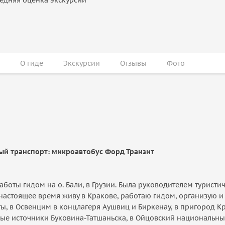
О гиде
Экскурсии
Отзывы
Фото
чный транспорт: микроавтобус Форд Транзит
аботы гидом на о. Бали, в Грузии. Была руководителем турист
астоящее время живу в Кракове, работаю гидом, организую и 
ты, в Освенцим в концлагеря Аушвиц и Биркенау, в пригород 
ые источники Буковина-Татшаньска, в Ойцовский национальный