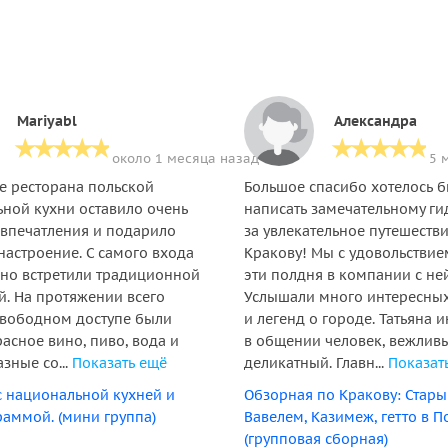
Mariyabl
Александра
около 1 месяца назад
5 
 ресторана польской
Большое спасибо хотелось 
ной кухни оставило очень
написать замечательному гид
впечатления и подарило
за увлекательное путешеств
настроение. С самого входа
Кракову! Мы с удовольстви
но встретили традиционной
эти полдня в компании с ней
. На протяжении всего
Услышали много интересных
свободном доступе были
и легенд о городе. Татьяна 
расное вино, пиво, вода и
в общении человек, вежлив
зные со...
Показать ещё
деликатный. Главн...
Показат
с национальной кухней и
Обзорная по Кракову: Стары
аммой. (мини группа)
Вавелем, Казимеж, гетто в П
(групповая сборная)