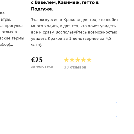
с Вавелем, Казимеж, гетто в
Подгуже.
ова
Татры,
Эта экскурсия в Кракове для тех, кто любит
а, прогулка
много ходить, и для тех, кто хочет увидеть
 отдых в
всё и сразу. Воспользуйтесь возможностью
вские термы
увидеть Краков за 1 день (вернее за 4,5
бор)...
часа).
€25
за человека
38 отзывов