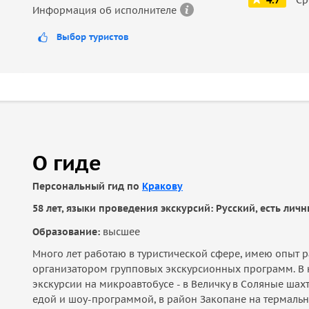
4.7
Информация об исполнителе
Выбор туристов
О гиде
Персональный гид по
Кракову
58 лет, языки проведения экскурсий: Русский, есть ли
Образование:
высшее
Много лет работаю в туристической сфере, имею опыт р
организатором групповых экскурсионных программ. В н
экскурсии на микроавтобусе - в Величку в Соляные шах
едой и шоу-программой, в район Закопане на термальн