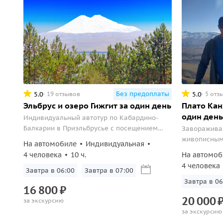
Без предоплаты
5.0
5.0
19 отзывов
5 отз
Эльбрус и озеро Гижгит за один день
Плато Кан
один день
Индивидуальный автотур по Кабардино-
Балкарии в Приэльбрусье с посещением
Заворажива
озера Гижгит и Поляны нарзанов.
живописным
На автомобиле
Индивидуальная
величестве
4 человека
10 ч.
На автомоб
высочайшей 
4 человека
Завтра в 06:00
Завтра в 07:00
удивительны
Завтра в 06
16
800
₽
20
000
за экскурсию
за экскурсию