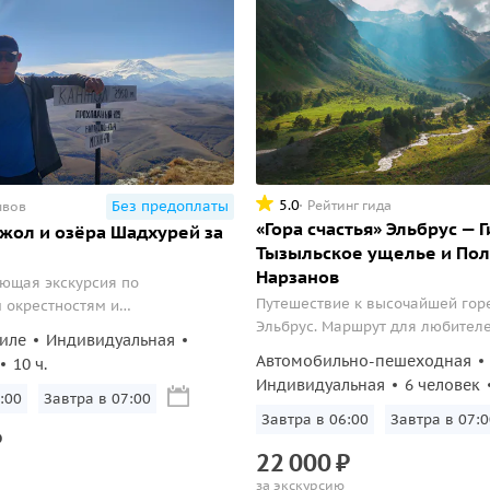
5.0
Рейтинг гида
Без предоплаты
ывов
«Гора счастья» Эльбрус — Г
жол и озёра Шадхурей за
Тызыльское ущелье и По
Нарзанов
ющая экскурсия по
Путешествие к высочайшей гор
 окрестностям и
Эльбрус. Маршрут для любител
нным горам, посещение
иле
Индивидуальная
девственной природы.
точки Кабардино-Балкарии и
Автомобильно-пешеходная
10 ч.
х озёр.
Индивидуальная
6 человек
:00
Завтра в 07:00
Завтра в 06:00
Завтра в 07:0
₽
22
000
₽
за экскурсию