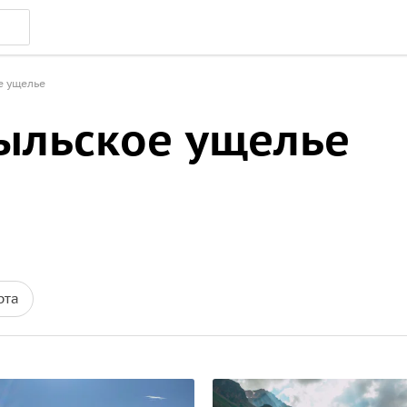
е ущелье
зыльское ущелье
рта