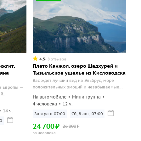
4.5
8 отзывов
ижгит,
Плато Канжол, озеро Шадхурей и
ляна
Тызыльское ущелье из Кисловодска
Вас ждет лучший вид на Эльбрус, море
положительных эмоций и незабываемые
е Европы —
впечатления.
ей
На автомобиле
Мини группа
4 человека
12 ч.
14 ч.
Завтра в 07:00
Сб, 8 авг, 07:00
0
24
700
₽
26
000
₽
за человека