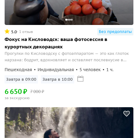
Без предоплаты
5.0
1 отзыв
Фокус на Кисловодск: ваша фотосессия в
курортных декорациях
Прогулки по Кисловодску с фотоаппаратом — это как глоток
нарзана: бодрит, вдохновляет и оставляет послевкусие в
виде множества сочных кадров. Вы — расслаблены, я —
Пешеходная
Индивидуальная
5 человек
1 ч.
ловлю моменты: ваш смех, закатные позы и даже капризы
курортного ветра...
Завтра в 09:00
Завтра в 10:00
6
650
₽
7
000
₽
за экскурсию