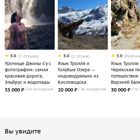
5.0
5.0
5.0
(3 отзыва)
(1 отзыв)
(Рейтин
Урочище Джилы-Су с
Язык Тролля и
Язык Тролля
фотографом: самая
Голубые Озера —
Черекская те
красивая дорога,
индивидуально из
путешествие
Эльбрус и водопады
Кисловодска
Верхней Бал
35 000 ₽
за экскурсию
20 000 ₽
за экскурсию
30 000 ₽
за
Вы увидите