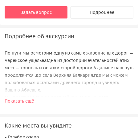
Задать вопрос
Подробнее
Подробнее об экскурсии
По пути мы осмотрим одну из самых живописных дорог —
Черекское ущелье.Одна из достопримечательностей этих
мест — тоннель и остатки старой дороги.А дальше наш путь
продолжится ,до села Верхняя Балкария,где мы сможем
полюбоваться остатками древнего города и увидеть
башню Абаевых.
Мы посетим одно из древнейших голубых озер.
Показать ещё
Уникальность этого озера заключается в том, что его
кристально чистые воды (прозрачность составляет более
20 метров) никогда не замерзают. Круглый год
Какие места вы увидите
температура воды в озере составляет чуть более +9°C. Что
касается оттенка поверхности водоема, то он может
• Голубое озеро