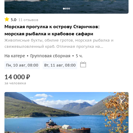
5.0
11 отзывов
Морская прогулка к острову Старичков:
морская рыбалка и крабовое сафари
Живописные бухты, обилие гротов, морская рыбалка и
свежевыловленный краб. Отличная прогулка на
быстроходном катере к величественным скалам Три Брата и
На катере
Групповая сборная
5 ч.
острову птичьих базаров — острову Старичков.
Пн, 10 авг, 08:00
Вт, 11 авг, 08:00
14
000
₽
за человека