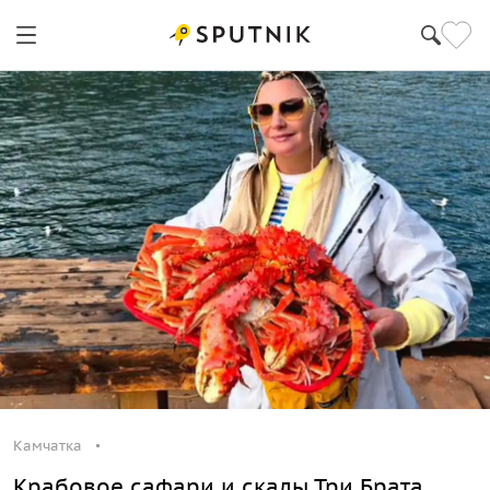
Камчатка
Крабовое сафари и скалы Три Брата