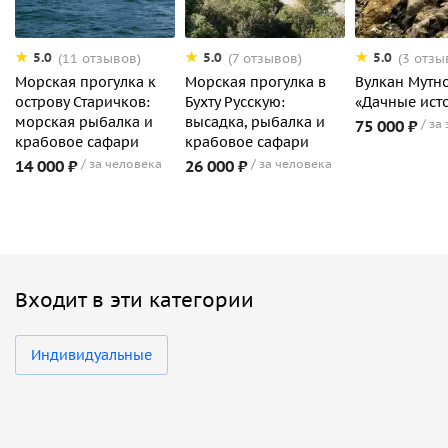
5.0
5.0
5.0
(11 отзывов)
(7 отзывов)
(3 отзы
Морская прогулка к
Морская прогулка в
Вулкан Мутн
острову Старичков:
Бухту Русскую:
«Дачные ист
морская рыбалка и
высадка, рыбалка и
75 000 ₽
за
крабовое сафари
крабовое сафари
14 000 ₽
за человека
26 000 ₽
за человека
Входит в эти категории
Индивидуальные