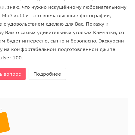
ки, знаю, что нужно искушённому любознательному
у. Моё хобби - это впечатляющие фотографии,
е с удовольствием сделаю для Вас. Покажу и
жу Вам о самых удивительных уголках Камчатки, со
ам будет интересно, сытно и безопасно. Экскурсии
у на комфортабельном подготовленном джипе
uiser 100.
ь вопрос
Подробнее
зацепами. По необходимости солнцезащитные очки,
е принадлежности, полотенце, сланцы.