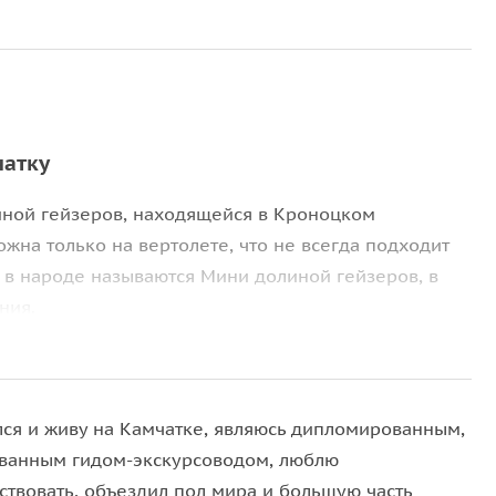
чатку
иной гейзеров, находящейся в Кроноцком
жна только на вертолете, что не всегда подходит
е в народе называются Мини долиной гейзеров, в
ния.
 водопад «Спокойный», находящийся у подножия
о смотровой площадки Вилючинского перевала на
ушными, а купание в диких верхне-паратунских
лся и живу на Камчатке, являюсь дипломированным,
ованным гидом-экскурсоводом, люблю
ствовать, объездил пол мира и большую часть