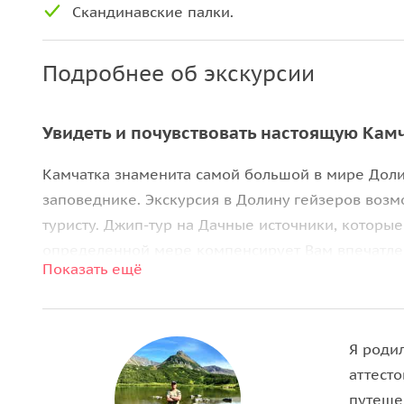
Скандинавские палки.
Подробнее об экскурсии
Увидеть и почувствовать настоящую Кам
Камчатка знаменита самой большой в мире Дол
заповеднике. Экскурсия в Долину гейзеров возмо
туристу. Джип-тур на Дачные источники, которы
определенной мере компенсирует Вам впечатле
Показать ещё
На обратном пути мы заедем на величественный
вулкана «Вилючинский». Виды открывающееся с
высоте около 900 метров не оставят Вас равнод
Я роди
горячих источниках Вам запомнится на всегда.
аттест
путеше