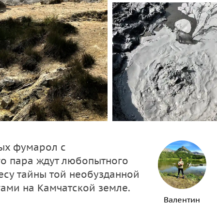
ых фумарол с
о пара ждут любопытного
есу тайны той необузданной
ами на Камчатской земле.
Валентин