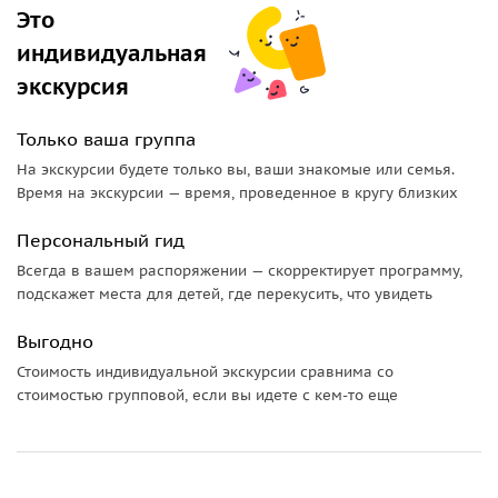
комфортного восхождения количество привалов для
Это
отдыха и чаепития.
индивидуальная
15:00 — 16:00 Отдых на вершине, прогулка по кратеру,
экскурсия
перекус, начало спуска.
19:00 — 20:00 Завершение спуска, перекус.
Только ваша группа
21:30 — 22:00 Прибытие в город.
На экскурсии будете только вы, ваши знакомые или семья.
Важные детали
Время на экскурсии — время, проведенное в кругу близких
• Абсолютная высота — 2741 м.
Персональный гид
• Пешая часть пути — 20 км.
Всегда в вашем распоряжении — скорректирует программу,
• Набор высоты — 1900 м.
подскажет места для детей, где перекусить, что увидеть
• Время восхождения — 7 часов.
• Спуск — 3 часа.
Выгодно
Стоимость индивидуальной экскурсии сравнима со
стоимостью групповой, если вы идете с кем-то еще