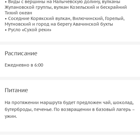
• Виды с вершины на Налычевскую долину, вулканы
Жупановской группы, вулкан Козельский и бескрайний
Часть пути к вулкану проходит
по руслу «Сухой реки»
. Это
Тихий океан
• Соседние Корякский вулкан, Вилючинский, Горелый,
не только место, наполненное красивейшими пейзажами,
Мутновский и город на берегу Авачинской бухты
пепловыми фракциями и каньонами, образовавшимися
• Русло «Сухой реки»
от схода селей и напоров талой воды, но и
уникальное
явление Камчатской природы
. Здесь, в продуктах
вулканической активности, без труда можно отыскать
Расписание
Хризолит (Оливин) и другие интересные минералы. С
вершины Авачинского вулкана открывается прекрасный
Ежедневно в 6:00
вид на Налычевскую долину, вулканы Жупановской
группы, вулкан Козельский и бескрайний Тихий океан.
Питание
Программа
На протяжении маршрута будет предложен чай, шоколад,
06:00 Выезд из города.
бутерброды, печенье. По возвращении в базовый лагерь –
07:40 Прибытие к подножию Авачинского вулкана,
ужин.
инструктаж.
08:00 Начало восхождения.
Во время подъема будет сделано необходимое для