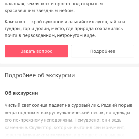
палатках, землянках и просто под открытым
красивейшим звёздным небом.
Камчатка — край вулканов и альпийских лугов, тайги и
тундры, гор и долин, место, где природа сохранилась
почти в первозданном, нетронутом виде.
Задать вопрос
Подробнее
Подробнее об экскурсии
Об экскурсии
Чистый свет солнца падает на суровый лик. Редкий порыв
ветра поднимет вокруг вулканический песок, но одежды
его по-прежнему неподвижны. Немудрено: они ведь
каменные. Скульптор, который выточил сей монумент,
зовется
Авачинским вулканом
, а детище его называют