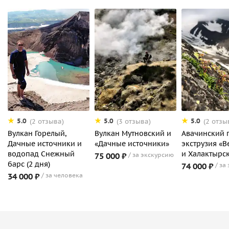
5.0
5.0
5.0
(2 отзыва)
(3 отзыва)
(2 отзы
Вулкан Горелый,
Вулкан Мутновский и
Авачинский 
Дачные источники и
«Дачные источники»
экструзия «
водопад Снежный
и Халактырс
75 000 ₽
за экскурсию
барс (2 дня)
74 000 ₽
за
34 000 ₽
за человека