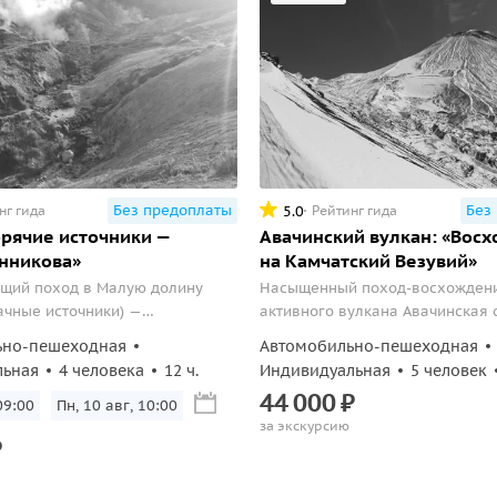
Без предоплаты
Без
5.0
нг гида
Рейтинг гида
рячие источники —
Авачинский вулкан: «Вос
нникова»
на Камчатский Везувий»
щий поход в Малую долину
Насыщенный поход-восхождени
ачные источники) —
активного вулкана Авачинская 
 геотермальную площадку у
увидите настоящую лавовую пр
ьно-пешеходная
Автомобильно-пешеходная
тновского вулкана. Обзор
завораживающие панорамные 
льная
4 человека
12 ч.
Индивидуальная
5 человек
окрестностей и купание в
вершины на соседние вулканы 
44
000
₽
источниках!
живописные окрестности, вклю
09:00
Пн, 10 авг, 10:00
за экскурсию
бескрайний Тихий океан!
₽