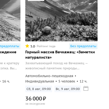
 предоплаты
Без предоплаты
5.0
Рейтинг гида
хождение
Горный массив Вачкажец: «Заметки
натуралиста»
е к кратеру
Захватывающий поход на Вачкажец —
сопка. Вы
живописный памятник природы
обку,
регионального значения с обзором
Автомобильно-пешеходная
виды с
впечатляющих окрестностей и озера
16 ч.
Индивидуальная
5 человек
12 ч.
и
Тахколоч.
чая
Сб, 8 авг, 09:00
Вс, 9 авг, 09:00
36
000
₽
за экскурсию