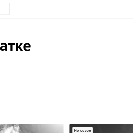
атке
Не сезон