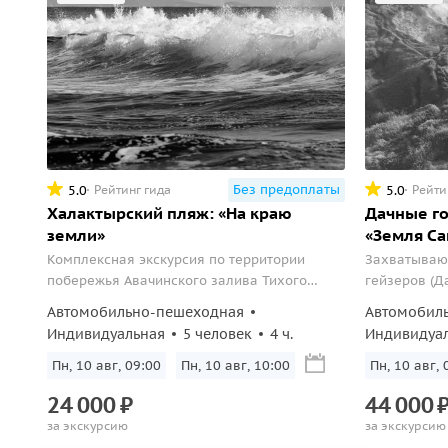
Без предоплаты
5.0
5.0
Рейтинг гида
Рейти
Халактырский пляж: «На краю
Дачные го
земли»
«Земля Са
Комплексная экскурсия по территории
Захватываю
побережья Авачинского залива Тихого
гейзеров (Д
океана. Знакомство с природой края.
крупнейшую
Автомобильно-пешеходная
Автомобил
подножья Му
Индивидуальная
5 человек
4 ч.
Индивидуа
живописных 
термальных 
Пн, 10 авг, 09:00
Пн, 10 авг, 10:00
Пн, 10 авг, 
24
000
₽
44
000
за экскурсию
за экскурсию