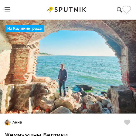
Из Калининграда
Анна
Жемчужины Балтики