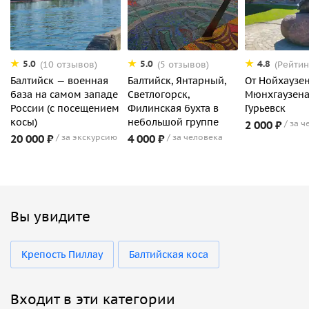
5.0
5.0
4.8
(10 отзывов)
(5 отзывов)
(Рейтин
Балтийск — военная
Балтийск, Янтарный,
От Нойхаузе
база на самом западе
Светлогорск,
Мюнхгаузена
России (с посещением
Филинская бухта в
Гурьевск
косы)
небольшой группе
2 000 ₽
за ч
20 000 ₽
за экскурсию
4 000 ₽
за человека
Вы увидите
Крепость Пиллау
Балтийская коса
Входит в эти категории