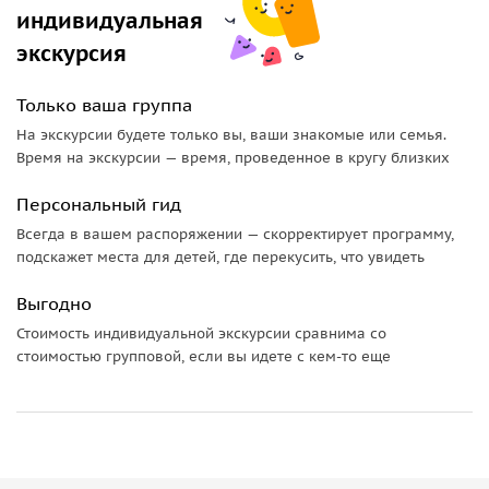
индивидуальная
янтарь! В Янтарном находится более 90% мирового
экскурсия
запаса солнечного камня. О янтаре, где его лучше купить,
как отличить оригинал и многое другое я вам расскажу во
время нашей экскурсии. По желанию мы посетим
Только ваша группа
янтарный комбинат.
На экскурсии будете только вы, ваши знакомые или семья.
Время на экскурсии — время, проведенное в кругу близких
Далее наша дорога лежит в живописнейший город
области, в Светлогорск (бывший Раушен).
Светлогорск
—
Персональный гид
тихий курортный город, излюбленное место отдыха
Всегда в вашем распоряжении — скорректирует программу,
прусской знати. Прогуляемся по городу, осмотрим
подскажет места для детей, где перекусить, что увидеть
основные достопримечательности и прогуляемся по
променаду. Вы полюбуетесь на старинные виллы
Выгодно
немецких аристократов, надышитесь чистейшим
Стоимость индивидуальной экскурсии сравнима со
воздухом, насладитесь великолепным сочетанием
стоимостью групповой, если вы идете с кем-то еще
природы и архитектуры.