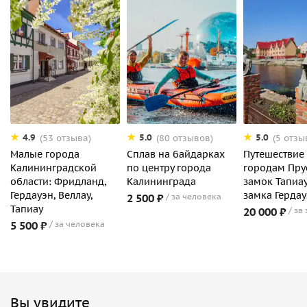
4.9
5.0
5.0
(53 отзыва)
(80 отзывов)
(5 отзы
Малые города
Сплав на байдарках
Путешествие
Калининградской
по центру города
городам Пру
области: Фридланд,
Калининграда
замок Тапиа
Гердауэн, Веллау,
замка Герда
2 500 ₽
за человека
Тапиау
20 000 ₽
за
5 500 ₽
за человека
Вы увидите