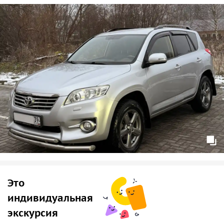
🐈
Зеленоградск
Затем мы совершим прогулку по одному из первых
морских курортов Кёнигсберга на побережье Балтийского
моря — городу Зеленоградск, который ещё известен как
самый
кошачий город
России. Мы прогуляемся по
Курортному проспекту, с сохранившейся немецкой
архитектурой, попробуем местные крендельки и сделаем
красивые фотографии!
📍Примечание: если выбранная Вами дата и время
недоступны, значит они уже заняты.
📍Экскурсия индивидуальная, провожу на автомобиле
Тойота РАВ4.
Это
📍Максимальное количество человек: 4 !!!
индивидуальная
экскурсия