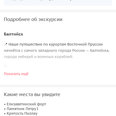
Подробнее об экскурсии
Балтийск
📍 Наше путешествие по курортам Восточной Пруссии
начнётся с самого западного города России — Балтийска,
города лебедей и военных кораблей.
🤍
Мы посмотрим
исторический центр города,
немецкий
Показать ещё
маяк, увидим Елизаветинский форт, крепость Пиллау XVII
века, Калининградский канал, по которому корабли
заходят с моря.
Какие места вы увидите
💙
• Елизаветинский форт
• Памятник Петру I
Янтарный
• Крепость Пиллау