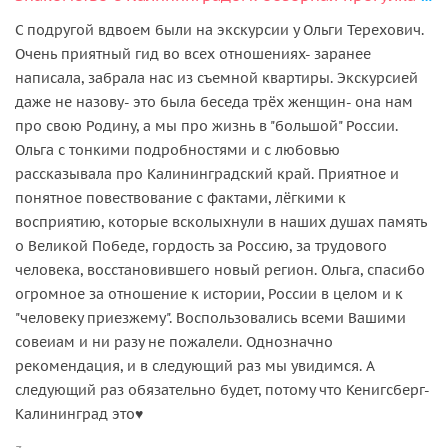
С подругой вдвоем были на экскурсии у Ольги Терехович.
Очень приятный гид во всех отношениях- заранее
написала, забрала нас из съемной квартиры. Экскурсией
даже не назову- это была беседа трёх женщин- она нам
про свою Родину, а мы про жизнь в "большой" России.
Ольга с тонкими подробностями и с любовью
рассказывала про Калининградский край. Приятное и
понятное повествование с фактами, лёгкими к
восприятию, которые всколыхнули в наших душах память
о Великой Победе, гордость за Россию, за трудового
человека, восстановившего новый регион. Ольга, спасибо
огромное за отношение к истории, России в целом и к
"человеку приезжему". Воспользовались всеми Вашими
совеиам и ни разу не пожалели. Однозначно
рекомендация, и в следующий раз мы увидимся. А
следующий раз обязательно будет, потому что Кенигсберг-
Калининград это♥️