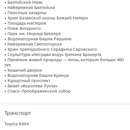
• Балтийский Маяк
В Янтарном вы узнаете всё о добыче янтаря, переработке
• Набережная Балтийска
• Пехотные казармы
и удивительных свойствах этого солнечного камня.
• Храм Казанской иконы Божьей Матери
Прогуляетесь по парку им. Беккера, спуститесь к самому
• Площадь мастеров
красивому пляжу Калининградской области со статусом
• Пляж Янтарного
• Парк им. Морица Беккера
«Голубой флаг», посетите Янтарное производство, где вы
• Водонапорная башня Раушена
увидите как создаются
авторские украшения из янтаря.
• Набережная Светлогорска
• Храм преподобного Серафима Саровского
❤️
• Скульптура «Несущая воду» Гремана Брахерта
• Памятник живой природы — липы, которым больше 400
Светлогорск
лет.
• Кошачий дворик
• Водонапорная башня Кранца
А после вас ожидает прогулка в город Светлогорск
• Курортный проспект
(довоенное название —
• Бювет «Королева Луиза»
Раушен, когда-то любимый курортный город немецкой
• Спасо-Преображенский собор
элиты). Сейчас это один из популярных курортных
городов России, который входит в международное
движение Cittaslow
«Медленный город».
Неописуемая
Транспорт
красота природы, живописнейший ландшафт, холмы и
Toyota RAV4
низменности — город мечта.