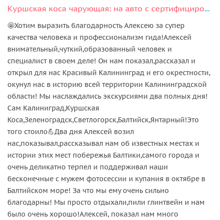
Куршская коса чарующая: на авто с сертифицированным гидом
🤩Хотим выразить благодарность Алексею за супер
качества человека и профессионализм гида!Алексей
внимательный,чуткий,образованный человек и
специалист в своем деле! Он нам показал,рассказал и
открыл для нас Красивый Калининград и его окрестности,
окунул нас в историю всей территории Калининградской
области! Мы наслаждались экскурсиями два полных дня!
Сам Калиниград,Куршская
Коса,Зеленоградск,Светлогорск,Балтийск,Янтарный!Это
того стоило💪Два дня Алексей возил
нас,показывал,рассказывал нам об известных местах и
истории этих мест побережья Балтики,самого города и
очень деликатно терпел и поддерживал наши
бесконечные с мужем фотосессии и купания в октябре в
Балтийском море! За что мы ему очень сильно
благодарны! Мы просто отдыхали,пили глинтвейн и нам
было очень хорошо!Алексей, показал нам много