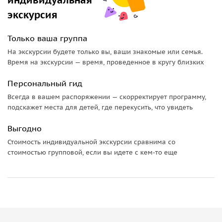
мировых звёзд эстрады, а также проводятся крупнейшие
экскурсия
бизнес-мероприятия региона.
Только ваша группа
В хорошую погоду при желании мы сможем включить в
программу посещение Филинской бухты.
На экскурсии будете только вы, ваши знакомые или семья.
Время на экскурсии — время, проведенное в кругу близких
Филинская бухта: Инстаграмный Рай
Персональный гид
Это место, которое завораживает всех блогеров и
Всегда в вашем распоряжении — скорректирует программу,
любителей красивых видов. Здесь вы встретите
подскажет места для детей, где перекусить, что увидеть
удивительные пейзажи Балтийского побережья и сможете
запечатлеть эту красоту в своих фотографиях!
Выгодно
Стоимость индивидуальной экскурсии сравнима со
Поймайте момент и окунитесь в уникальный мир
стоимостью групповой, если вы идете с кем-то еще
Калининградской области с нашей эксклюзивной
индивидуальной экскурсией! Отправляемся в
удивительное и волнительное путешествие!