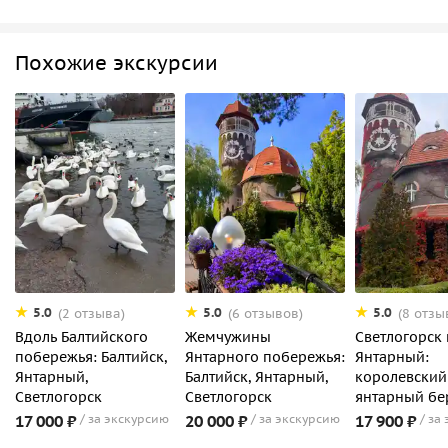
Похожие экскурсии
5.0
5.0
5.0
(2 отзыва)
(6 отзывов)
(8 отзы
Вдоль Балтийского
Жемчужины
Светлогорск 
побережья: Балтийск,
Янтарного побережья:
Янтарный:
Янтарный,
Балтийск, Янтарный,
королевский
Светлогорск
Светлогорск
янтарный бе
17 000 ₽
за экскурсию
20 000 ₽
за экскурсию
17 900 ₽
за