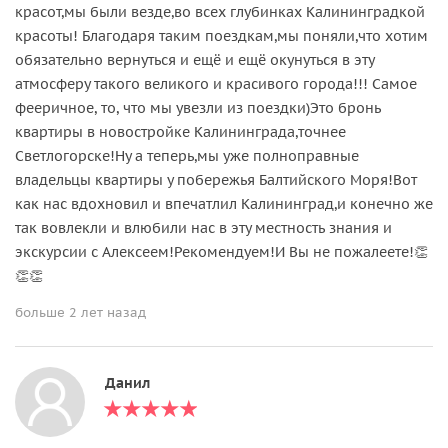
красот,мы были везде,во всех глубинках Калининградкой
красоты! Благодаря таким поездкам,мы поняли,что хотим
обязательно вернуться и ещё и ещё окунуться в эту
атмосферу такого великого и красивого города!!! Самое
фееричное, то, что мы увезли из поездки)Это бронь
квартиры в новостройке Калининграда,точнее
Светлогорске!Ну а теперь,мы уже полноправные
владельцы квартиры у побережья Балтийского Моря!Вот
как нас вдохновил и впечатлил Калининград,и конечно же
так вовлекли и влюбили нас в эту местность знания и
экскурсии с Алексеем!Рекомендуем!И Вы не пожалеете!👏
👏👏
больше 2 лет назад
Данил