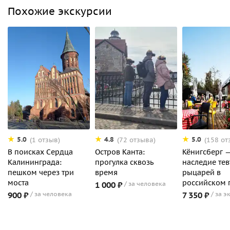
Похожие экскурсии
5.0
4.8
5.0
(1 отзыв)
(72 отзыва)
(158 от
В поисках Сердца
Остров Канта:
Кёнигсберг 
Калининграда:
прогулка сквозь
наследие те
пешком через три
время
рыцарей в
моста
российском 
1 000 ₽
за человека
900 ₽
за человека
7 350 ₽
за э