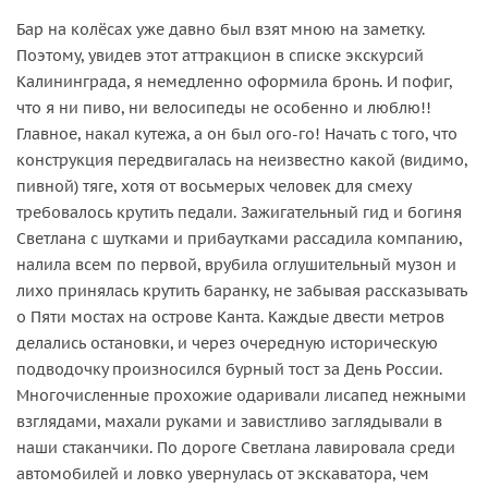
Бар на колёсах уже давно был взят мною на заметку.
Поэтому, увидев этот аттракцион в списке экскурсий
Калининграда, я немедленно оформила бронь. И пофиг,
что я ни пиво, ни велосипеды не особенно и люблю!!
Главное, накал кутежа, а он был ого-го! Начать с того, что
конструкция передвигалась на неизвестно какой (видимо,
пивной) тяге, хотя от восьмерых человек для смеху
требовалось крутить педали. Зажигательный гид и богиня
Светлана с шутками и прибаутками рассадила компанию,
налила всем по первой, врубила оглушительный музон и
лихо принялась крутить баранку, не забывая рассказывать
о Пяти мостах на острове Канта. Каждые двести метров
делались остановки, и через очередную историческую
подводочку произносился бурный тост за День России.
Многочисленные прохожие одаривали лисапед нежными
взглядами, махали руками и завистливо заглядывали в
наши стаканчики. По дороге Светлана лавировала среди
автомобилей и ловко увернулась от экскаватора, чем