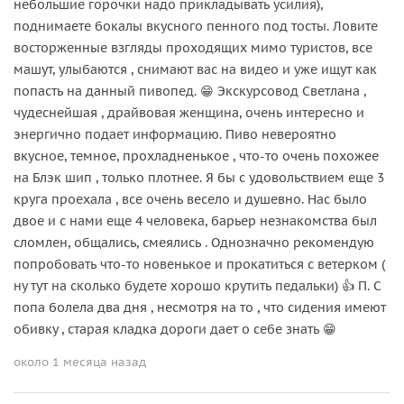
небольшие горочки надо прикладывать усилия),
поднимаете бокалы вкусного пенного под тосты. Ловите
восторженные взгляды проходящих мимо туристов, все
машут, улыбаются , снимают вас на видео и уже ищут как
попасть на данный пивопед. 😁 Экскурсовод Светлана ,
чудеснейшая , драйвовая женщина, очень интересно и
энергично подает информацию. Пиво невероятно
вкусное, темное, прохладненькое , что-то очень похожее
на Блэк шип , только плотнее. Я бы с удовольствием еще 3
круга проехала , все очень весело и душевно. Нас было
двое и с нами еще 4 человека, барьер незнакомства был
сломлен, общались, смеялись . Однозначно рекомендую
попробовать что-то новенькое и прокатиться с ветерком (
ну тут на сколько будете хорошо крутить педальки) 👍 П. С
попа болела два дня , несмотря на то , что сидения имеют
обивку , старая кладка дороги дает о себе знать 😁
около 1 месяца назад