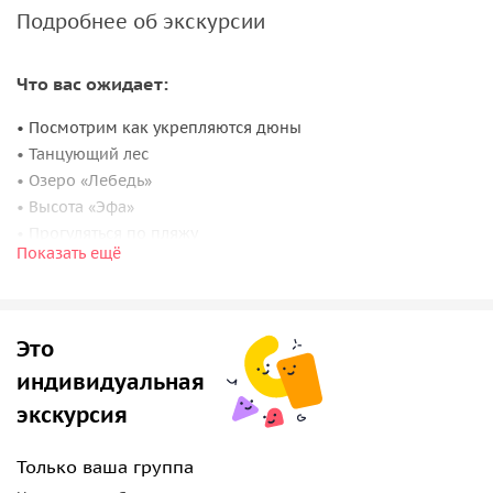
Подробнее об экскурсии
Что вас ожидает:
• Посмотрим как укрепляются дюны
• Танцующий лес
• Озеро «Лебедь»
• Высота «Эфа»
• Прогуляться по пляжу
Показать ещё
• Пос. Рыбачий с изумительным видом на залив
• Полюбуемся на дюны снизу вверх
• Королевский бор
Это
Важная инфомарция:
индивидуальная
• Одеваемся по погоде. Берем с собой хорошее
экскурсия
настроение.
• Оплату можно производить наличными на месте или
Только ваша группа
банковской картой.