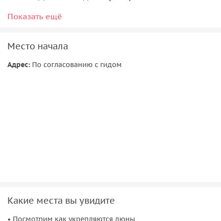
16:30
Показать ещё
Королевский бор
17:00
Возращение домой
Место начала
Адрес:
По согласованию с гидом
Какие места вы увидите
• Посмотрим как укрепляются дюны