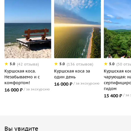
5.0
5.0
5.0
(42 отзыва)
(136 отзывов)
(50 отз
Куршская коса.
Куршская коса за
Куршская ко
Незабываемо и с
один день
чарующая: на
комфортом!
сертифицир
16 000 ₽
за экскурсию
гидом
16 000 ₽
за экскурсию
15 400 ₽
за
Вы увидите