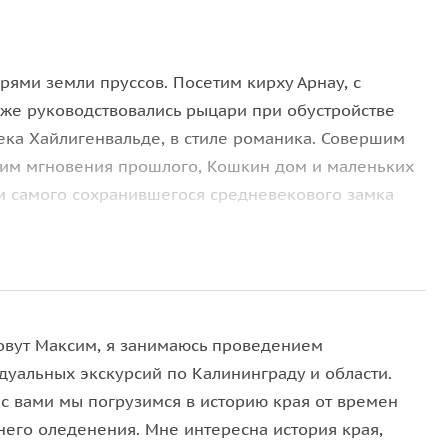
ями земли пруссов. Посетим кирху Арнау, с
же руководствовались рыцари при обустройстве
века Хайлигенвальде, в стиле романика. Совершим
дим мгновения прошлого, Кошкин дом и маленьких
м самого сохранившегося средневекового замка
овут Максим, я занимаюсь проведением
дуальных экскурсий по Калининграду и области.
 с вами мы погрузимся в историю края от времен
него оледенения. Мне интересна история края,