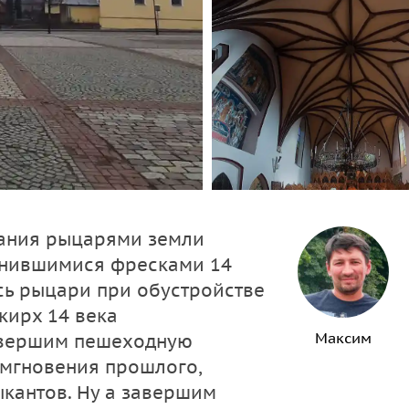
вания рыцарями земли
ранившимися фресками 14
сь рыцари при обустройстве
кирх 14 века
Максим
Совершим пешеходную
 мгновения прошлого,
кантов. Ну а завершим