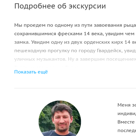
Подробнее об экскурсии
Мы проедем по одному из пути завоевания рыцар
сохранившимися фресками 14 века, увидим чем 
замка. Увидим одну из двух орденских кирх 14 
пешеходную прогулку по городу Гвардейск, уви
уличных музыкантов. Ну а завершим посещение
Тевтонского ордена Тапиау.
Показать ещё
Меня з
индиви
Вместе
послед