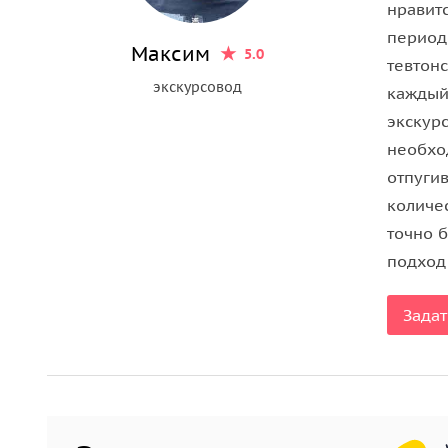
нравит
период
Максим
5.0
тевтон
экскурсовод
каждый 
экскурс
необхо
отпуги
количе
точно 
подход
Задат