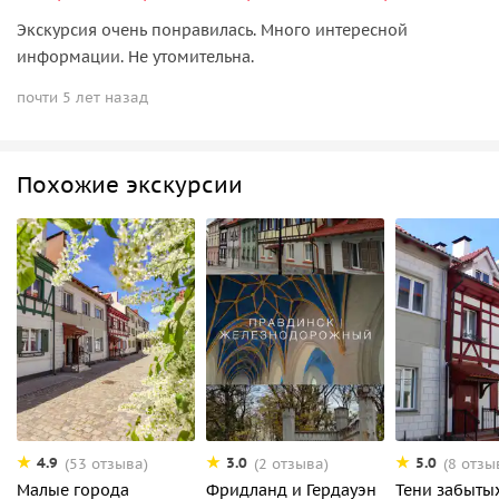
Экскурсия очень понравилась. Много интересной
информации. Не утомительна.
почти 5 лет назад
Похожие экскурсии
4.9
3.0
5.0
(53 отзыва)
(2 отзыва)
(8 отзы
Малые города
Фридланд и Гердауэн
Тени забыты