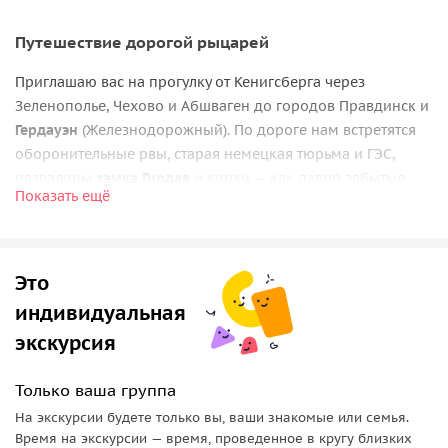
Путешествие дорогой рыцарей
Приглашаю вас на прогулку от Кенигсберга через
Зеленополье, Чехово и Абшваген до городов Правдинск и
Гердауэн
(Железнодорожный). По дороге нам встретятся
оборонительные рвы, старая немецкая тюрьма и ГЭС,
развалины
замка Гирдав
и кирхи — как давно забытые
Показать ещё
руины, так и действующие храмы. Пройдемся по
реконструированным немецким улочкам и по столетнему
подвесному мосту.
Это
Свидетельства военной истории
индивидуальная
Поговорим о том, когда развернулось Фридландское
экскурсия
сражение, а также куда и для чего прибыл Гитлер в годы
войны. Вы узнаете, откуда самолеты вылетали бомбить
Только ваша группа
Варшаву и Москву, а также увидите тот самый аэродром,
На экскурсии будете только вы, ваши знакомые или семья.
куда прилетал личный пилот фюрера.
Время на экскурсии — время, проведенное в кругу близких