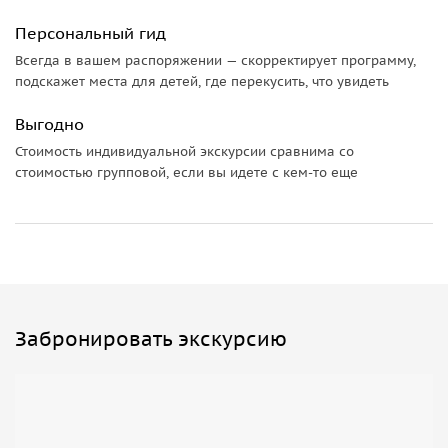
Вспомним «Войну и мир» Толстого, увидим дом, где
Персональный гид
оставался переночевать Наполеон, и выясним, зачем в
Всегда в вашем распоряжении — скорректирует программу,
окрестностях так много мельничных прудов. Завершим
подскажет места для детей, где перекусить, что увидеть
наш путь у самого большого шлюза
Мазурского канала
во
всей Калининградской области.
Выгодно
Стоимость индивидуальной экскурсии сравнима со
стоимостью групповой, если вы идете с кем-то еще
Забронировать экскурсию