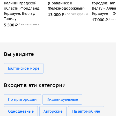
Калининградской
(Правдинск и
городов: Тап
области: Фридланд,
Железнодорожный)
Велау – Алле
Гердауэн, Веллау,
Гердауэн – 
13 000 ₽
за экскурсию
Тапиау
17 000 ₽
за
5 500 ₽
за человека
Вы увидите
Балтийское море
Входит в эти категории
По пригородам
Индивидуальные
Однодневные
Авторские
На автомобиле