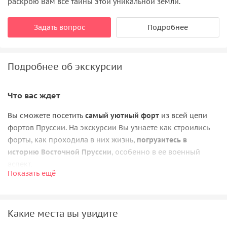
раскрою Вам все тайны этой уникальной земли.
Задать вопрос
Подробнее
Подробнее об экскурсии
Что вас ждет
Вы сможете посетить
самый уютный форт
из всей цепи
фортов Пруссии. На экскурсии Вы узнаете как строились
форты, как проходила в них жизнь,
погрузитесь в
историю Восточной Пруссии
, особенно в ее военный
аспект.
Показать ещё
Поймете, почему сеть фортов считалась абсолютно
непробиваемой и называлась «Спальная перина
Кенигсберга». Вы узнаете, сколько можно прожить в
Какие места вы увидите
военном форте без связи и поддержки из внешнего мира