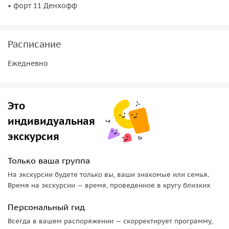
и наполнитесь сильным духом краснокирпичной Пруссии.
• форт 11 Денхофф
Внутри оборонительного укрепления экскурсию проводит
сотрудник форта.
Расписание
Важно знать
Ежедневно
В стоимость экскурсии включено:
• трансфер,
• сопровождение гида до форта и обратно.
Это
индивидуальная
Туристы оплачивают самостоятельно:
экскурсия
• экскурсия и билет на 11 форт — 370 руб./чел.
Только ваша группа
На экскурсии будете только вы, ваши знакомые или семья.
Время на экскурсии — время, проведенное в кругу близких
Персональный гид
Всегда в вашем распоряжении — скорректирует программу,