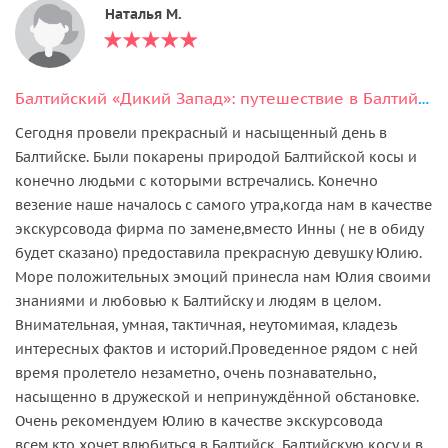
Наталья М.
Балтийский «Дикий Запад»: путешествие в Балтийск
Сегодня провели прекрасный и насыщенный день в
Балтийске. Были покарены природой Балтийской косы и
конечно людьми с которыми встречались. Конечно
везение наше началось с самого утра,когда нам в качестве
экскурсовода фирма по замене,вместо Инны ( не в обиду
будет сказано) предоставила прекрасную девушку Юлию.
Море положительных эмоций принесла нам Юлия своими
знаниями и любовью к Балтийску и людям в целом.
Внимательная, умная, тактичная, неутомимая, кладезь
интересных фактов и историй.Проведенное рядом с ней
время пролетело незаметно, очень познавательно,
насыщенно в дружеской и непринуждённой обстановке.
Очень рекомендуем Юлию в качестве экскурсовода
всем,кто хочет влюбиться в Балтийск, Балтийскую косу и в