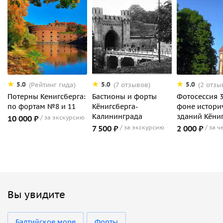
5.0
5.0
5.0
(Рейтинг гида)
(7 отзывов)
(2 отзы
Потерны Кенигсберга:
Бастионы и форты
Фотосеcсия 
по фортам №8 и 11
Кёнигсберга-
фоне истори
Калининграда
зданий Кёни
10 000 ₽
за экскурсию
7 500 ₽
за экскурсию
2 000 ₽
за ч
Вы увидите
Балтийское море
Форты