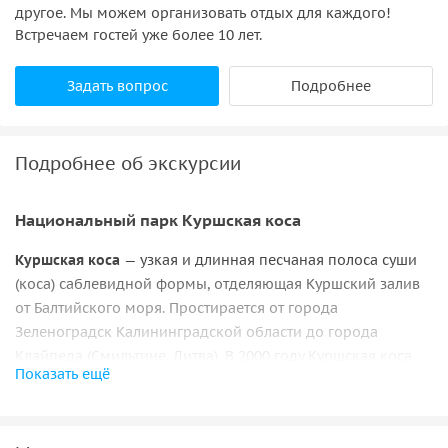
другое. Мы можем организовать отдых для каждого!
Встречаем гостей уже более 10 лет.
Задать вопрос
Подробнее
Подробнее об экскурсии
Национальный парк Куршская коса
Куршская коса
— узкая и длинная песчаная полоса суши
(коса) саблевидной формы, отделяющая Куршский залив
от Балтийского моря. Простирается от города
Зеленоградск Калининградской области до города
Клайпеда (Смильтине, Литва). В 2000 году Куршская коса
Показать ещё
включена в список Всемирного наследия ЮНЕСКО.
Куршская коса содержит природные ареалы, наиболее
представительные и важные для сохранения