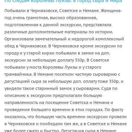
По следам королевы Луизы: в город сыра и мира
Побывали в Черняховске, Советске и Немане. Женщина-
гид очень грамотная, высоко образованная,
подготовленная к данной экскурсии, представляла
различные дополнительные материалы по истории.
Организовала замечательный и недорогой комплексный
обед в Черняховске. В Черняховске кроме экскурсии по
городу и у старой кирхи побывали в замке на доп.
экскурсии за небольшую доплату 350р. В Советске
побывали у моста Королевы Луизы и у старого
трамвайчика. В Немане посетили частную сыроварню с
дегустацией сыра за небольшую доп. оплату тоже 350р. и
увидели такое старинный замок у сыроварни. Судя по
описанию к экскурсии предполагали большую
направленность на посещение Советска и Немана и
проведение большего времени в этих городах. По факту
оказалось, что большую часть времени экскурсии провели
в Черняховске и пообедали там же, а в Советске и Немане
уже более сжато и быстро. Дегустация сыра в Немане