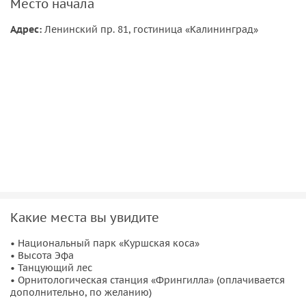
Место начала
биологического разнообразия, включая те из них, где
сохраняются исчезающие виды, имеющие выдающееся
Адрес:
Ленинский пр. 81, гостиница «Калининград»
мировое значение с точки зрения науки и сохранения
природы. Ежегодно весной и осенью над косой пролетает
от 10 до 20 млн. птиц, значительная часть которых
останавливается здесь на отдых и кормежку.
Какие места вы увидите
• Национальный парк «Куршская коса»
• Высота Эфа
• Танцующий лес
• Орнитологическая станция «Фрингилла» (оплачивается
дополнительно, по желанию)