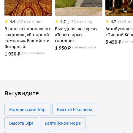
4.4
4.7
4.7
(87 отзывов)
(133 отзыва)
(165 от
В поисках пропавших
Выездная экскурсия
Автобусная э
сокровищ «Янтарной
«Тени старых
«Пивной Кён
комнаты». Балтийск и
городов»
3 450 ₽
за ч
Янтарный.
1 950 ₽
за человека
1 950 ₽
за человека
Вы увидите
Королевский бор
Высота Мюллера
Высота Эфа
Балтийское море