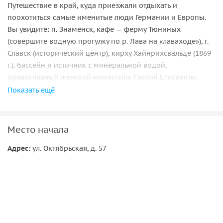
Путешествие в край, куда приезжали отдыхать и
поохотиться самые именитые люди Германии и Европы.
Вы увидите: п. Знаменск, кафе — ферму Тюниных
(совершите водную прогулку по р. Лава на «лаваходе»), г.
Славск (исторический центр), кирху Хайнрихсвальде (1869
г.), бассейн и источник с минеральной водой,
православный женский монастырь Святой Елисаветы.
Показать ещё
Программа
Экскурсионный маршрут пролегает через Славский район,
входящий в состав обширной дельты реки Неман. Именно
Место начала
здесь в течении столетий создавалась и поддерживалась
Адрес:
ул. Октябрьская, д. 57
сложная мелиоративная система каналов и насосных
станций, поэтому вы увидите уникальный польдерный
ландшафт. В ходе нашего путешествия мы посетим одну из
насосных станций под номером 39.
У берегов рек Преголя и Лавы расположился
туристический комплекс кафе — ферма Тюниных. Вас