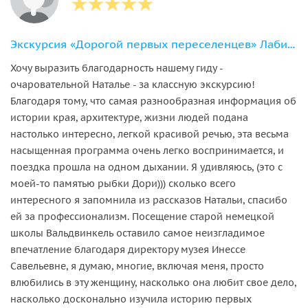
Экскурсия «Дорогой первых переселенцев» Лабиау и Вальдвинкель
Хочу выразить благодарность нашему гиду -
очаровательной Наталье - за классную экскурсию!
Благодаря тому, что самая разнообразная информация об
истории края, архитектуре, жизни людей подана
настолько интересно, легкой красивой речью, эта весьма
насыщенная программа очень легко воспринимается, и
поездка прошла на одном дыхании. Я удивляюсь, (это с
моей-то памятью рыбки Дори))) сколько всего
интересного я запомнила из рассказов Натальи, спасибо
ей за профессионализм. Посещение старой немецкой
школы Вальдвинкель оставило самое неизгладимое
впечатление благодаря директору музея Инессе
Савельевне, я думаю, многие, включая меня, просто
влюбились в эту женщину, насколько она любит свое дело,
насколько досконально изучила историю первых