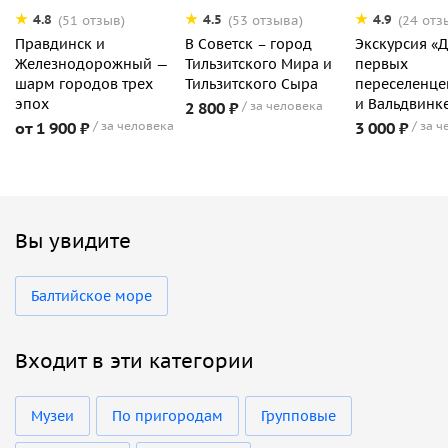
4.8
4.5
4.9
(51 отзыв)
(53 отзыва)
(24 отз
Правдинск и
В Советск – город
Экскурсия «
Железнодорожный —
Тильзитского Мира и
первых
шарм городов трех
Тильзитского Сыра
переселенце
эпох
и Вальдвинк
2 800 ₽
за человека
от 1 900 ₽
за человека
3 000 ₽
за ч
Вы увидите
Балтийское море
Входит в эти категории
Музеи
По пригородам
Групповые