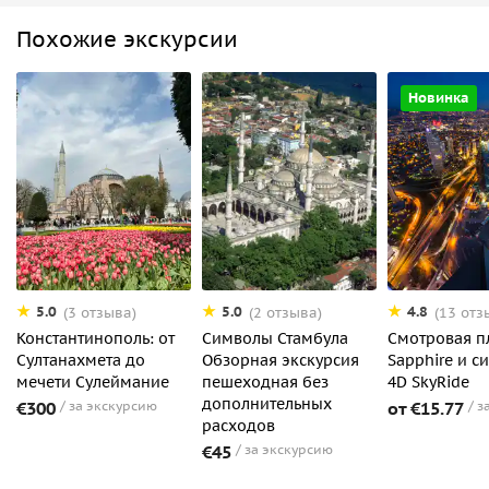
Похожие экскурсии
Новинка
5.0
5.0
4.8
(3 отзыва)
(2 отзыва)
(13 отз
Константинополь: от
Cимволы Стамбула
Смотровая п
Султанахмета до
Обзорная экскурсия
Sapphire и с
мечети Сулеймание
пешеходная без
4D SkyRide
дополнительных
€300
за экскурсию
от €15.77
з
расходов
€45
за экскурсию