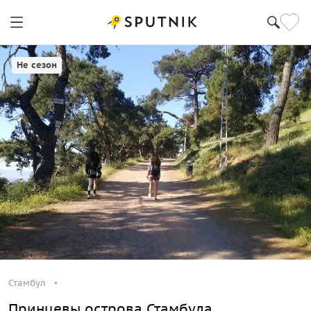
Стамбул
Не сезон
Стамбул
Принцевы острова Стамбула