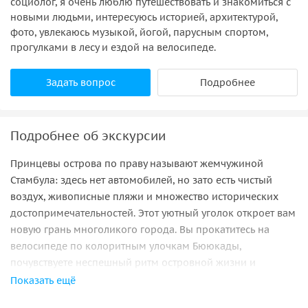
социолог, я очень люблю путешествовать и знакомиться с
новыми людьми, интересуюсь историей, архитектурой,
фото, увлекаюсь музыкой, йогой, парусным спортом,
прогулками в лесу и ездой на велосипеде.
Задать вопрос
Подробнее
Подробнее об экскурсии
Принцевы острова по праву называют жемчужиной
Стамбула: здесь нет автомобилей, но зато есть чистый
воздух, живописные пляжи и множество исторических
достопримечательностей. Этот уютный уголок откроет вам
новую грань многоликого города. Вы прокатитесь на
велосипеде по колоритным улочкам Бююкады,
почувствуете неспешный ритм островной жизни и
раскроете тайны, скрытые в стенах греческих церквей и
Показать ещё
османских особняков. Активный отдых на Принцевых