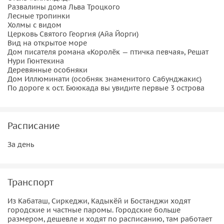
Развалины дома Льва Троцкого
Лесные тропинки
Холмы с видом
Церковь Святого Георгия (Айа Йорги)
Вид на открытое море
Дом писателя романа «Королёк — птичка певчая», Решат
Нури Гюнтекина
Деревянные особняки
Дом Иллюминати (особняк знаменитого Сабунджакис)
По дороге к ост. Бююкада вы увидите первые 3 острова
Расписание
За день
Транспорт
Из Кабаташ, Сиркеджи, Кадыкёй и Бостанджи ходят
городские и частные паромы. Городские больше
размером, дешевле и ходят по расписанию, там работает