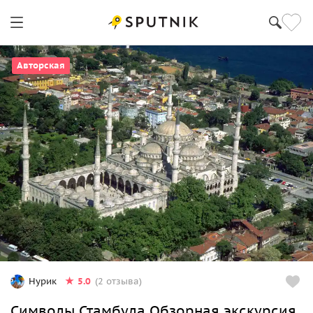
Стамбул
Авторская
5.0
Hурик
(2 отзыва)
Cимволы Стамбула Обзорная экскурсия