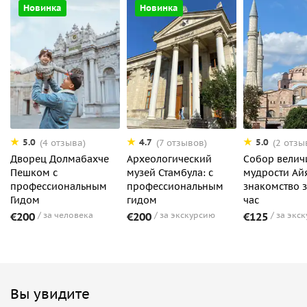
Новинка
Новинка
5.0
4.7
5.0
(4 отзыва)
(7 отзывов)
(2 отзы
Дворец Долмабахче
Археологический
Собор велич
Пешком с
музей Стамбула: с
мудрости Ай
профессиональным
профессиональным
знакомство 
Гидом
гидом
час
€200
за человека
€200
за экскурсию
€125
за экс
Вы увидите