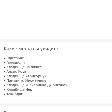
Какие места вы увидите
• Эджеабат
• Галлиполи
• Кладбище на пляже
• Анзак-Коув
• Кладбище «Арибурну»
• Памятник Мехметчику
• Кладбище «Вечеринка Джонсона»
• Кладбище Нек
• Текирдаг