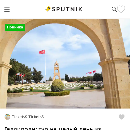
Новинка
TicketsS TicketsS
Галлиполи: тур на целый день из