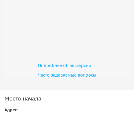
военнослужащих бывшей Британской империи, погибших
в кампании, но у которых нет известных могил. Посетите
поля сражений Нек и Чунук Баир, где опытные гиды
нарисуют картину, которая оживит войну.
Затем вернитесь в Стамбул на комфортабельном
микроавтобусе, где вас отвезут в отель и завершится тур.
Подробнее об экскурсии
Часто задаваемые вопросы
Место начала
Адрес: