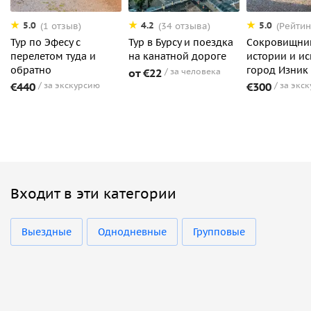
5.0
4.2
5.0
(1 отзыв)
(34 отзыва)
(Рейтин
Тур по Эфесу с
Тур в Бурсу и поездка
Сокровищни
перелетом туда и
на канатной дороге
истории и ис
обратно
город Изник
от €22
за человека
€440
за экскурсию
€300
за экс
Входит в эти категории
Выездные
Однодневные
Групповые