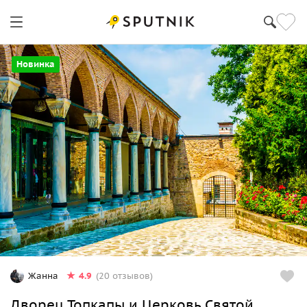
Новинка
4.9
Жанна
(20 отзывов)
Дворец Топкапы и Церковь Святой