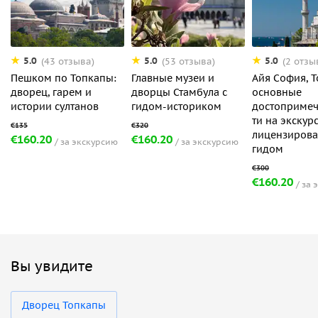
5.0
5.0
5.0
(43 отзыва)
(53 отзыва)
(2 отзы
Пешком по Топкапы:
Главные музеи и
Айя София, 
дворец, гарем и
дворцы Стамбула с
основные
истории султанов
гидом-историком
достопримеч
ти на экскур
лицензиров
€160.20
€160.20
за экскурсию
за экскурсию
гидом
€160.20
за 
Вы увидите
Дворец Топкапы