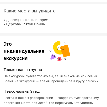
с задушением Кёсем Султан. Узнаете, кто была первой
Валиде, каким путём набирали наложниц и путь
Какие места вы увидите
становления ею Валиде Султан. Также как распорядилась
• Дворец Топкапы и гарем
судьба наложниц, не разделивших ложе с Султаном.
• Церковь Святой Ирины
Это
индивидуальная
экскурсия
Только ваша группа
На экскурсии будете только вы, ваши знакомые или семья.
Время на экскурсии — время, проведенное в кругу близких
Персональный гид
Всегда в вашем распоряжении — скорректирует программу,
подскажет места для детей, где перекусить, что увидеть