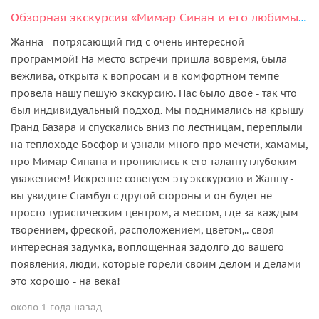
Обзорная экскурсия «Мимар Синан и его любимые творения»
Жанна - потрясающий гид с очень интересной
программой! На место встречи пришла вовремя, была
вежлива, открыта к вопросам и в комфортном темпе
провела нашу пешую экскурсию. Нас было двое - так что
был индивидуальный подход. Мы поднимались на крышу
Гранд Базара и спускались вниз по лестницам, переплыли
на теплоходе Босфор и узнали много про мечети, хамамы,
про Мимар Синана и прониклись к его таланту глубоким
уважением! Искренне советуем эту экскурсию и Жанну -
вы увидите Стамбул с другой стороны и он будет не
просто туристическим центром, а местом, где за каждым
творением, фреской, расположением, цветом,.. своя
интересная задумка, воплощенная задолго до вашего
появления, люди, которые горели своим делом и делами
это хорошо - на века!
около 1 года назад