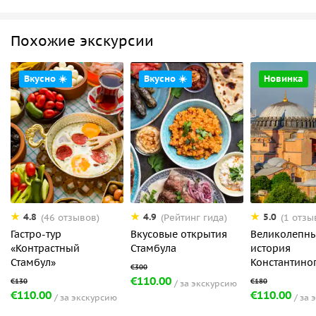
Похожие экскурсии
Вкусно ☀️
Вкусно ☀️
Новинка
4.8
4.9
5.0
(46 отзывов)
(Рейтинг гида)
(1 отзы
Гастро-тур
Вкусовые открытия
Великолепны
«Контрастный
Стамбула
история
Стамбул»
Константино
€110.00
за экскурсию
€110.00
€110.00
за экскурсию
за 