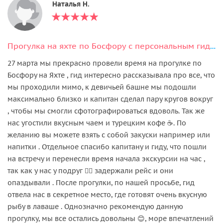
Наталья Н.
Прогулка на яхте по Босфору с персональным гидом
27 марта мы прекрасно провели время на прогулке по
Босфору на Яхте , гид интересно рассказывала про все, что
мы проходили мимо, к девичьей башне мы подошли
максимально близко и капитан сделал пару кругов вокруг
, чтобы мы смогли сфотографироваться вдоволь. Так же
нас угостили вкусным чаем и турецким кофе ☕️. По
желанию вы можете взять с собой закуски например или
напитки . Отдельное спасибо капитану и гиду, что пошли
на встречу и перенесли время начала экскурсии на час ,
так как у нас у подруг 👯‍♀️ задержали рейс и они
опаздывали . После прогулки, по нашей просьбе, гид
отвела нас в секретное место, где готовят очень вкусную
рыбу в лаваше . Однозначно рекомендую данную
прогулку, мы все остались довольны 😊, море впечатлений