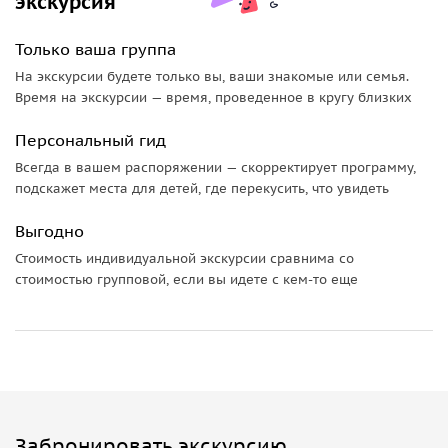
экскурсия
лахмаджун, бейран, мумбар, ширдан и другие блюда,
которые редко встречаются в туристических ресторанах.
Только ваша группа
На экскурсии будете только вы, ваши знакомые или семья.
А ещё мы продегустируем лучшую вегетарианскую
Время на экскурсии — время, проведенное в кругу близких
турецкую шаурму, мидии, фаршированные ароматным
рисом и специями, знаменитое мороженое из козьего
Персональный гид
молока, нежнейшее кюнефе из сыра и хрустящий катмер.
Всегда в вашем распоряжении — скорректирует программу,
А в завершение — чашечка настоящего турецкого кофе,
подскажет места для детей, где перекусить, что увидеть
которая превратит этот день в маленькую восточную
сказку.
Выгодно
Стоимость индивидуальной экскурсии сравнима со
Эта экскурсия — возможность увидеть настоящий Стамбул
стоимостью групповой, если вы идете с кем-то еще
глазами местных жителей и открыть его через вкусы,
ароматы и истории, которые запомнятся надолго.
Забронировать экскурсию