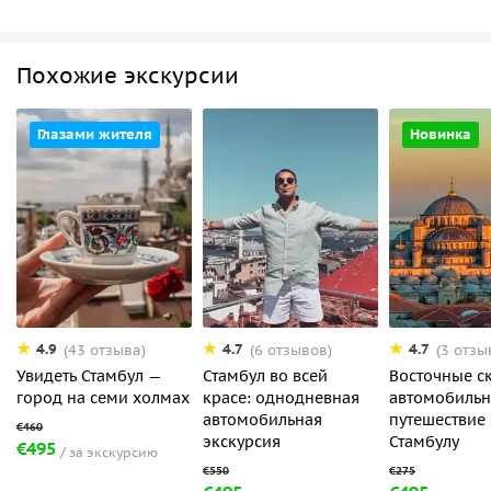
Похожие экскурсии
Глазами жителя
Новинка
4.9
4.7
4.7
(43 отзыва)
(6 отзывов)
(3 отзы
Увидеть Стамбул —
Стамбул во всей
Восточные ск
город на семи холмах
красе: однодневная
автомобиль
автомобильная
путешествие
экскурсия
Стамбулу
€495
за экскурсию