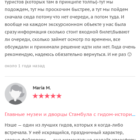
туристов (которых там в принципе толпы)-тут мы
подождем, тут мы проскочим быстрее, а тут мы пойдем
сначала сюда потому что нет очереди, а потом туда. И
вообще на каждом экскурсионном объекте у нас была
сразу информация сколько стоит входной билет,бывают
ли очереди, сколько займет осмотр по времени, все
обсуждали и принимали решение идти или нет. Гида очень
рекомендую, надеюсь обязательно вернуться. И не раз 🙂
около 1 года назад
Maria M.
Главные музеи и дворцы Стамбула с гидом-историком
Нэше — один из лучших гидов, которых я когда-либо
встречала. У неё искрящийся, праздничный характер,
словно фейерверк, — она моментально создаёт атмосферу