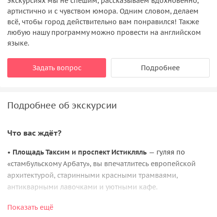
экскурсиях мы не спешим, рассказываем вдохновенно,
артистично и с чувством юмора. Одним словом, делаем
всё, чтобы город действительно вам понравился! Также
любую нашу программу можно провести на английском
языке.
Задать вопрос
Подробнее
Подробнее об экскурсии
Что вас ждёт?
•
Площадь Таксим и проспект Истикляль
— гуляя по
«стамбульскому Арбату», вы впечатлитесь европейской
архитектурой, старинными красными трамваями,
антикварными лавочками и уютными кафе.
•
Галатская башня
— одна из самых ярких
Показать ещё