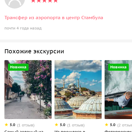
Трансфер из аэропорта в центр Стамбула
почти 4 года назад
Похожие экскурсии
Новинка
Новинка
5.0
5.0
5.0
(1 отзыв)
(1 отзыв)
(2 отзы
Самый зеленый из
Из прошлого в
Фотопрогулк