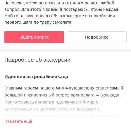
Человека, имеющего связи и готового решить любой
вопрос. Для этого я здесь! Я постараюсь, чтобы каждый
мой гость чувствовал себя в комфорте и спокойствии с
первого шага по трапу самолета.
Задать вопрос
Подробнее
Подробнее об экскурсии
Идиллия острова Бююкада
Главным героем нашего мини-путешествия станет самый
большой и живописный остров архипелага — Бююкада.
Приготовьтесь попасть в идиллический мир с
благоухающими цветами, густыми деревьями,
старинными деревянными особняками, дружелюбными
Показать ещё
котами и улыбчивыми бабушками и дедушками. Здесь вы
увидите и пляжи, и скалистые обрывы с чудесным