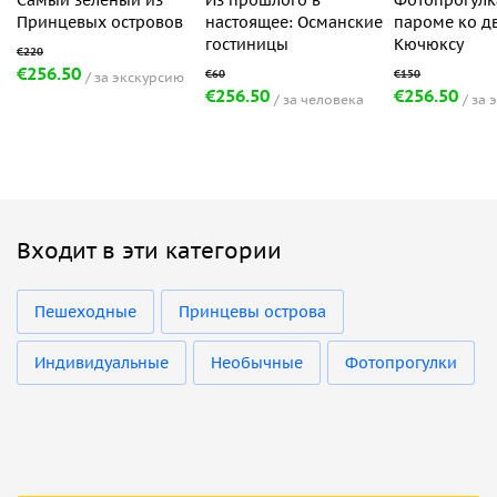
Принцевых островов
настоящее: Османские
пароме ко д
гостиницы
Кючюксу
€256.50
за экскурсию
€256.50
€256.50
за человека
за 
Входит в эти категории
Пешеходные
Принцевы острова
Индивидуальные
Необычные
Фотопрогулки