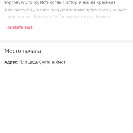
торговую улочку Истикляль с историческим красным
трамваем. Спуститесь по аутентичным брусчатым улочкам
к мосту через Золотой Рог, знаменитому рыбными
ресторанами, и погрузитесь во все многообразие
Показать ещё
турецких сладостей и пряностей на Египетском базаре. В
завершение дойдете по уютным пешеходным улицам до
главных символов Стамбула — собора Айя София
Место начала
Адрес:
Площадь Султанахмет