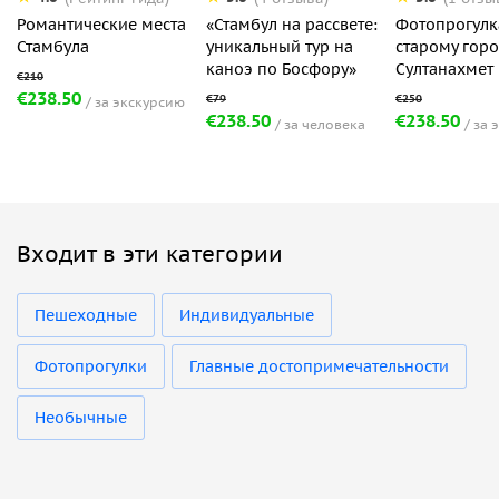
Романтические места
«Стамбул на рассвете:
Фотопрогулк
Стамбула
уникальный тур на
старому горо
каноэ по Босфору»
Султанахмет
€238.50
за экскурсию
€238.50
€238.50
за человека
за 
Входит в эти категории
Пешеходные
Индивидуальные
Фотопрогулки
Главные достопримечательности
Необычные