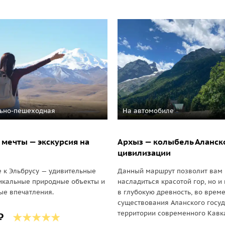
ьно-пешеходная
На автомобиле
 мечты — экскурсия на
Архыз — колыбель Аланск
цивилизации
 к Эльбрусу — удивительные
Данный маршрут позволит вам 
икальные природные объекты и
насладиться красотой гор, но и
ые впечатления.
в глубокую древность, во врем
существования Аланского госуд
территории современного Кавк
₽