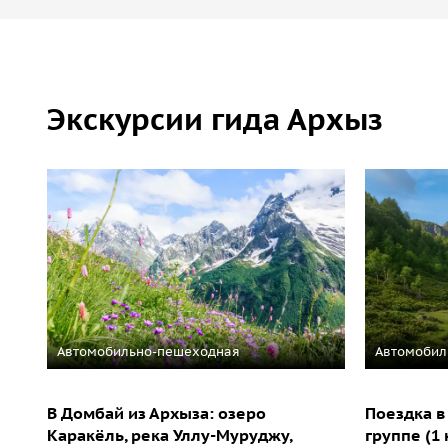
Экскурсии гида Архыз
Автомобильно-пешеходная
Автомобил
В Домбай из Архыза: озеро
Поездка в
Каракёль, река Уллу-Муруджу,
группе (1 