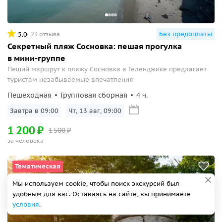
Без предоплаты
5.0
23 отзыва
Секретный пляж Сосновка: пешая прогулка
в мини-группе
Пеший маршрут к пляжу Сосновка в Геленджике предлагает
туристам незабываемые впечатления
Пешеходная
Групповая сборная
4 ч.
Завтра в 09:00
Чт, 13 авг, 09:00
1
200
₽
1
500
₽
за человека
Тематическая
Мы используем cookie, чтобы поиск экскурсий был
удобным для вас. Оставаясь на сайте, вы принимаете
условия
.