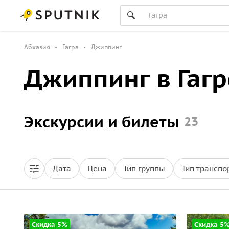
Абхазия
Гагра
Джиппинг
Джиппинг в Гагр
Экскурсии и билеты
23
Дата
Цена
Тип группы
Тип транспо
Скидка 5%
Скидка 5