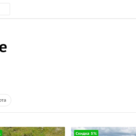
е
рта
%
Скидка 5%