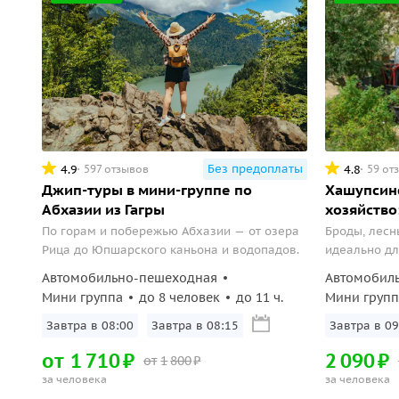
Без предоплаты
4.9
4.8
597 отзывов
59 от
Джип-туры в мини-группе по
Хашупсин
Абхазии из Гагры
хозяйство
По горам и побережью Абхазии — от озера
Броды, лесн
Рица до Юпшарского каньона и водопадов.
идеально дл
впечатления
Автомобильно-пешеходная
Автомобил
Мини группа
до 8 человек
до 11 ч.
Мини групп
Завтра в 08:00
Завтра в 08:15
Завтра в 09
от
1
710
₽
2
090
₽
от
1
800
₽
за человека
за человека