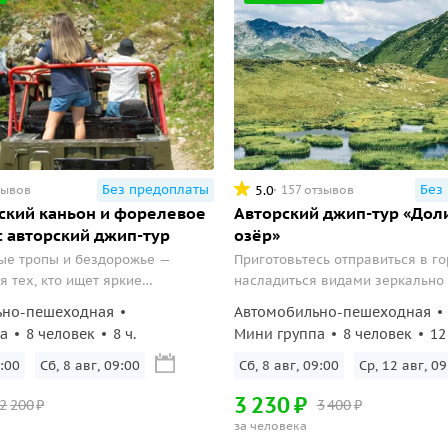
Без предоплаты
Без
5.0
зывов
157 отзывов
ский каньон и форелевое
Авторский джип-тур «Дол
: авторский джип-тур
озёр»
ые тропы и бездорожье —
Приготовьтесь отправиться в го
я тех, кто ищет яркие
насладиться видами зеркально 
.
и красотами Рицинского нацио
ьно-пешеходная
Автомобильно-пешеходная
парка!
а
8 человек
8 ч.
Мини группа
8 человек
12
:00
Сб, 8 авг, 09:00
Сб, 8 авг, 09:00
Ср, 12 авг, 09
3
230
₽
2
200
₽
3
400
₽
за человека