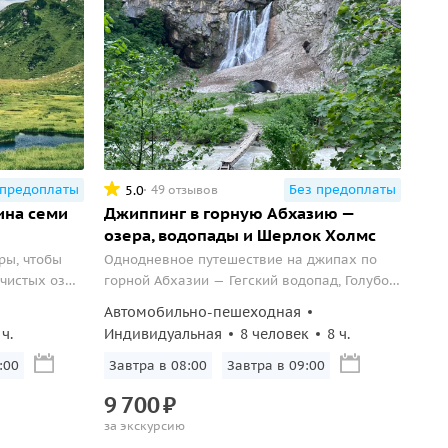
 предоплаты
Без предоплаты
5.0
49 отзывов
ина семи
Джиппинг в горную Абхазию —
озера, водопады и Шерлок Холмс
ры, чтобы
Однодневное путешествие на джипах по
чистых озер
горной Абхазии — Гегский водопад, Голубое
нального
озеро и озеро Рица.
Автомобильно-пешеходная
 ч.
Индивидуальная
8 человек
8 ч.
:00
Завтра в 08:00
Завтра в 09:00
9
700
₽
за экскурсию