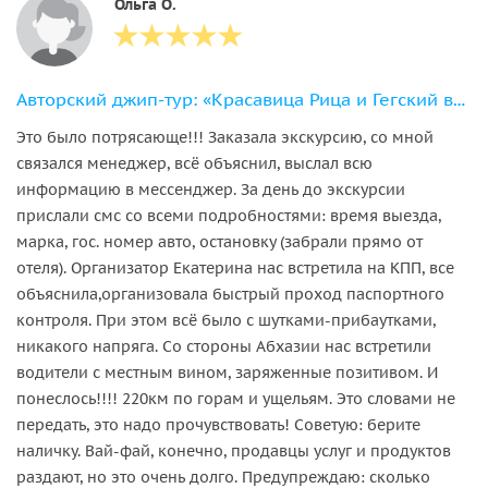
Ольга О.
Авторский джип-тур: «Красавица Рица и Гегский водопад»
Это было потрясающе!!! Заказала экскурсию, со мной
связался менеджер, всё объяснил, выслал всю
информацию в мессенджер. За день до экскурсии
прислали смс со всеми подробностями: время выезда,
марка, гос. номер авто, остановку (забрали прямо от
отеля). Организатор Екатерина нас встретила на КПП, все
объяснила,организовала быстрый проход паспортного
контроля. При этом всё было с шутками-прибаутками,
никакого напряга. Со стороны Абхазии нас встретили
водители с местным вином, заряженные позитивом. И
понеслось!!!! 220км по горам и ущельям. Это словами не
передать, это надо прочувствовать! Советую: берите
наличку. Вай-фай, конечно, продавцы услуг и продуктов
раздают, но это очень долго. Предупреждаю: сколько