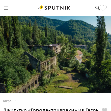
Гагра
Джип-тур «Города-призраки» из Гагры