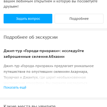
вашим любимым открытием и которую вы посоветуете
друзьям!
Задать вопрос
Подробнее
Подробнее об экскурсии
Джип-тур «Города-призраки»: исследуйте
заброшенные селения Абхазии
Джип-тур «Города-призраки» предлагает уникальное
путешествие по опустевшим селениям Акармара,
Ткуарчал и Джантух
, где царит необыкновенная
мистическая атмосфера. Вы сможете насладиться
Показать ещё
захватывающими рассказами о культуре и истории
страны, проезжая мимо заброшенных мест.
В ходе тура вы посетите город Акармара и село Джантух, а
Какие места вы увидите