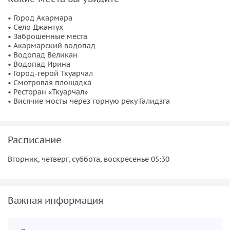
затем направитесь к трем водопадам, среди которых —
Акармарский водопад
, высота которого достигает 100
• Город Акармара
• Село Джантух
метров,
водопад Великан
и
водопад Ирина
. Если у нас
• Заброшенные места
останется время, мы также сможем отдохнуть в горячих
• Акармарский водопад
источниках.
• Водопад Великан
• Водопад Ирина
• Город-герой Ткуарчал
Не забудьте сделать остановку на
смотровой площадке
,
• Смотровая площадка
откуда открываются великолепные виды, и насладиться
• Ресторан «Ткуарчал»
обедом в ресторане «Ткуарчал». Вы также сможете пройти
• Висячие мосты через горную реку Галидзга
по висячим мостам через горную реку Галидзга и посетить
термальный радоновый источник Кындыг
. Завершит наше
путешествие водопад Златоносец, который станет
Расписание
прекрасным завершением вашего приключения.
Вторник, четверг, суббота, воскресенье 05:30
Важная информация