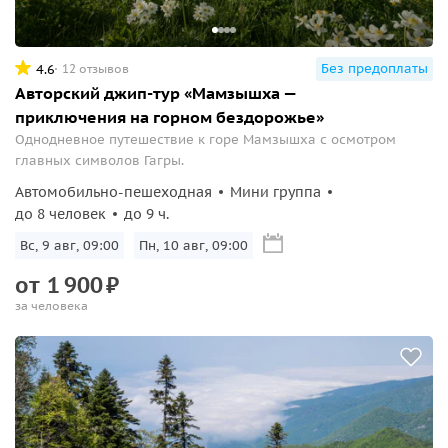
Без предоплаты
4.6
12 отзывов
Авторский джип-тур «Мамзышха —
приключения на горном бездорожье»
Однодневное путешествие к горе Мамзышха с осмотром
главных символов Гагры.
Автомобильно-пешеходная
Мини группа
до 8 человек
до 9 ч.
Вс, 9 авг, 09:00
Пн, 10 авг, 09:00
от
1
900
₽
за человека