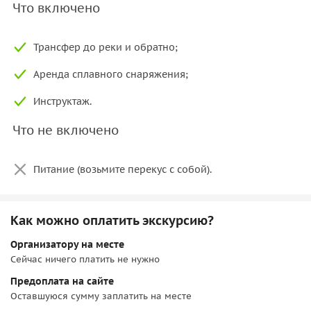
Что включено
маршрута, примерка спас жилетов и весел;
• Сопровождение по берегу по ходу прохождения сплава
Трансфер до реки и обратно;
в 3-4 контрольных точках;
• Возвращение в Екатеринбург на авто.
Аренда сплавного снаряжения;
Инструктаж.
Что не включено
Питание (возьмите перекус с собой).
Как можно оплатить экскурсию?
Организатору на месте
Сейчас ничего платить не нужно
Предоплата на сайте
Оставшуюся сумму заплатить на месте