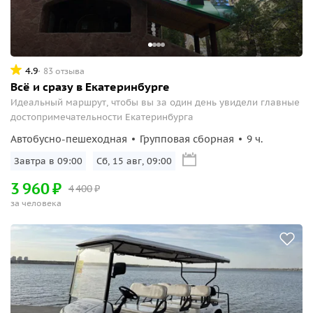
4.9
83 отзыва
Всё и сразу в Екатеринбурге
Идеальный маршрут, чтобы вы за один день увидели главные
достопримечательности Екатеринбурга
Автобусно-пешеходная
Групповая сборная
9 ч.
Завтра в 09:00
Сб, 15 авг, 09:00
3
960
₽
4
400
₽
за человека