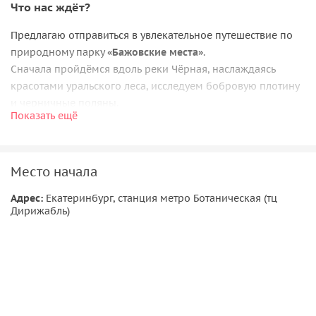
Что нас ждёт?
Предлагаю отправиться в увлекательное путешествие по
природному парку
«‎Бажовские места»
.
Сначала пройдёмся вдоль реки Чёрная, наслаждаясь
красотами уральского леса, исследуем бобровую плотину
и черничные поляны.
Показать ещё
Дойдём до озера Тальков камень, которое представляет
собой затопленный карьер с богатой историей.
Далее переместимся в старинный уральский город
Место начала
Сысерть, основанный в петровскую эпоху.
Этот город известен тем, что его защитники остановили
Адрес:
Екатеринбург, станция метро Ботаническая (тц
продвижение войск Пугачева к Екатеринбургу. Здесь же
Дирижабль)
родился известный писатель Павел Петрович Бажов.
Мы поднимемся на гору Бессонова, где находится самый
большой в мире чугунный крест.