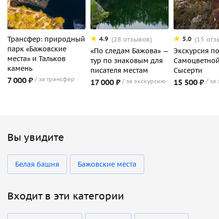
Трансфер: природный
4.9
5.0
(28 отзывов)
(15 отз
парк «Бажовские
«По следам Бажова» —
Экскурсия п
места» и Тальков
тур по знаковым для
Самоцветной
камень
писателя местам
Сысерти
7 000 ₽
за трансфер
17 000 ₽
за экскурсию
15 500 ₽
за
Вы увидите
Белая башня
Бажовские места
Входит в эти категории