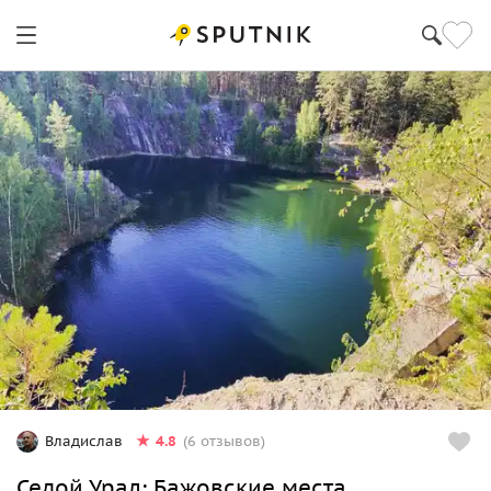
4.8
Владислав
(6 отзывов)
Седой Урал: Бажовские места