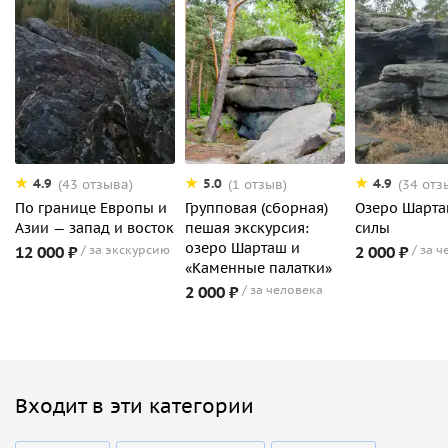
4.9
5.0
4.9
(43 отзыва)
(1 отзыв)
(34 отз
По границе Европы и
Групповая (сборная)
Озеро Шарта
Азии — запад и восток
пешая экскурсия:
силы
озеро Шарташ и
12 000 ₽
за экскурсию
2 000 ₽
за ч
«Каменные палатки»
2 000 ₽
за человека
Входит в эти категории