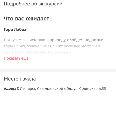
Подробнее об экскурсии
Что вас ожидает:
Гора Лабаз
Погрузимся в историю и природу, обойдем подножье
горы Лабаз, ознакомимся с интересными местами и
красивыми пейзажами. Расскажем о
Показать ещё
достопримечательностях и особенностях этой местности.
Смело покорим высоты горы Лабаз и ощутим восторг от
потрясающего видового панорамы. На вершине нас
Место начала
ожидает вкусный обед, и, сидя на вершине, мы будем
наслаждаться окрестностями и красотой природы.
Адрес:
Г. Дегтярск Свердловской обл., ул. Советская д.33
Озеро Иж Булат
Проехав частный сектор, мы посмотрим дома и
наличники прошлого века, окунувшись в атмосферу