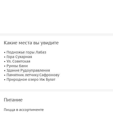
старинных времен.
Прибыв на озеро Иж Булат, проведем время в окружении
живописного ландшафта. Погрузимся в атмосферу дикой
природы, где среди липовых деревьев у озера устроим
фотосессию.
Возвращение
Какие места вы увидите
• Подножье горы Лабаз
Завершим наше путешествие. Присоединяйтесь к нашей
• Гора Сухарная
экскурсии и окунитесь в красоту и уникальность природы
• Ул. Советская
Дегтярска и его окрестностей.
• Руины бани
• Здание Рудоуправления
Важная информация:
• Памятник летчику Сафронову
• Природное озеро Иж Булат
Пожалуйста, надевайте комфортную одежду по погоде и
удобную обувь.
Питание
Пицца в ассортименте